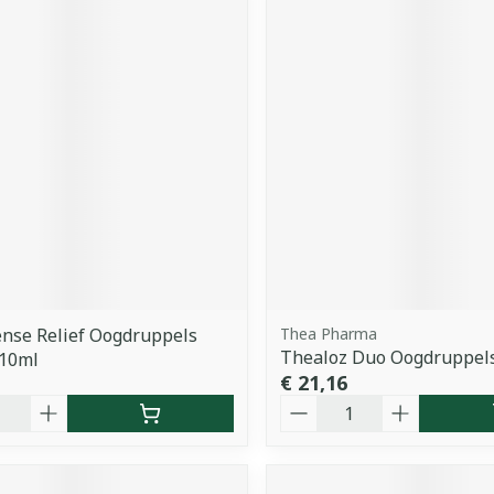
ense Relief Oogdruppels
Thea Pharma
Thealoz Duo Oogdruppel
 10ml
€ 21,16
Aantal