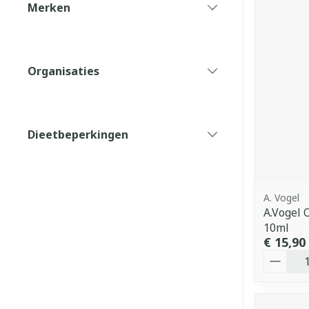
Merken
filter
Organisaties
filter
Dieetbeperkingen
filter
A. Vogel
A.Vogel 
10ml
€ 15,90
Aantal