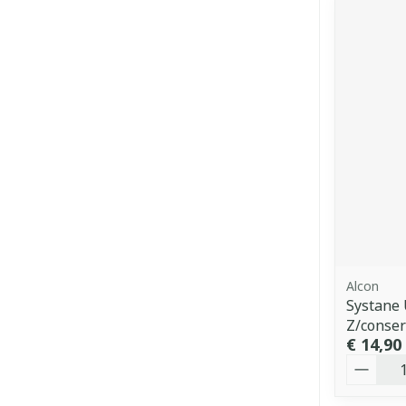
Alcon
Systane 
Z/conse
€ 14,90
Aantal