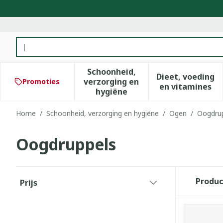
Ga naar de inhoud
Product, merk, categorie...
Schoonheid,
Dieet, voeding
verzorging en
Promoties
Toon submenu voor Schoonhe
Toon subm
en vitamines
hygiëne
Home
/
Schoonheid, verzorging en hygiëne
/
Ogen
/
Oogdru
Oogdruppels
Doorgaan naar productlijst
Produ
Prijs
filter