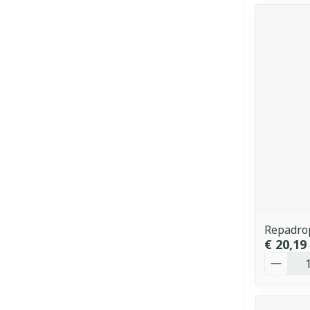
Repadrop
€ 20,19
Aantal