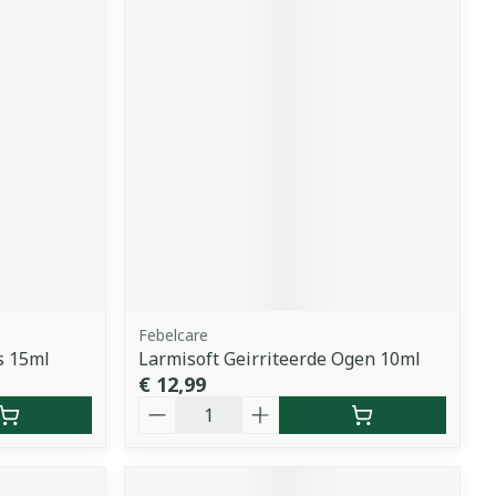
Febelcare
s 15ml
Larmisoft Geirriteerde Ogen 10ml
€ 12,99
Aantal