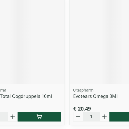
rma
Ursapharm
Total Oogdruppels 10ml
Evotears Omega 3Ml
€ 20,49
Aantal