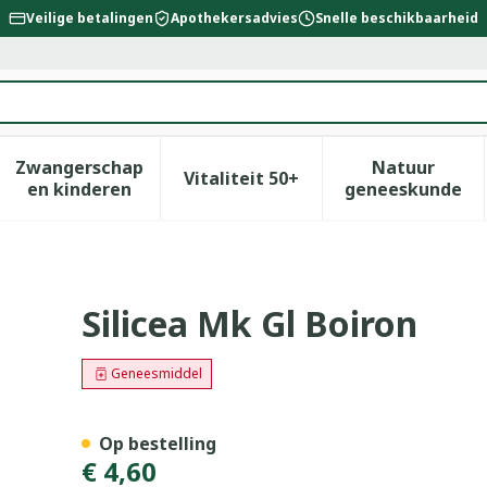
Veilige betalingen
Apothekersadvies
Snelle beschikbaarheid
Zwangerschap
Natuur
Vitaliteit 50+
id, verzorging en hygiëne categorie
enu voor Dieet, voeding en vitamines categorie
Toon submenu voor Zwangerschap en kinderen
Toon submenu voor Vitalitei
Toon sub
en kinderen
geneeskunde
Silicea Mk Gl Boiron
Geneesmiddel
Op bestelling
€ 4,60