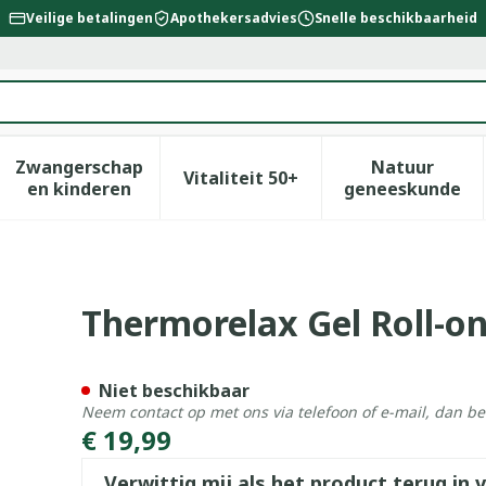
Veilige betalingen
Apothekersadvies
Snelle beschikbaarheid
Zwangerschap
Natuur
Vitaliteit 50+
id, verzorging en hygiëne categorie
enu voor Dieet, voeding en vitamines categorie
Toon submenu voor Zwangerschap en kinderen
Toon submenu voor Vitalitei
Toon sub
en kinderen
geneeskunde
00ml
Thermorelax Gel Roll-o
Niet beschikbaar
Neem contact op met ons via telefoon of e-mail, dan b
€ 19,99
Verwittig mij als het product terug in 