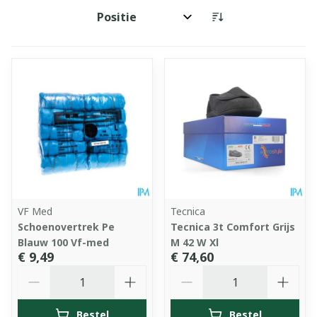
Sorteer op:
VF Med
Tecnica
Schoenovertrek Pe
Tecnica 3t Comfort Grijs
Blauw 100 Vf-med
M 42 W Xl
€ 9,49
€ 74,60
Aantal
Aantal
Bestel
Bestel