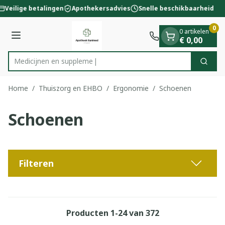
Dia 1 van 1
Ga naar de inhoud
Veilige betalingen
Apothekersadvies
Snelle beschikbaarheid
0
0 artikelen
Menu
€ 0,00
Me
Zoek
Product, merk, categorie...
Home
/
Thuiszorg en EHBO
/
Ergonomie
/
Schoenen
Schoenen
Filteren
Producten
1
-
24
van
372