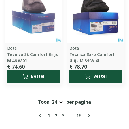
Bota
Bota
Tecnica 3t Comfort Grijs
Tecnica 3a-b Comfort
M 46 W Xl
Grijs M 39 W Xl
€ 74,60
€ 78,70
Bestel
Bestel
Toon
per pagina
Pagina's
U lees momenteel pagina
Pagina
Pagina
Pagina
1
2
3
...
16