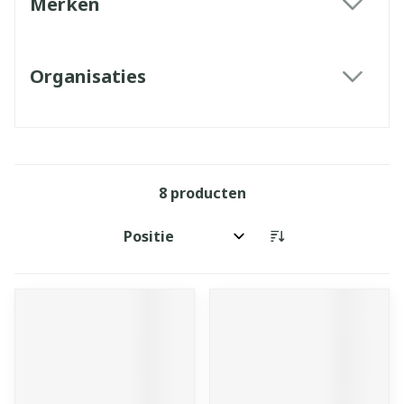
Merken
filter
Organisaties
filter
8
producten
Sorteer op: