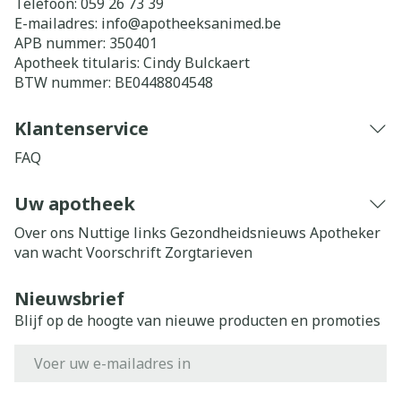
Telefoon:
059 26 73 39
E-mailadres:
info@
apotheeksanimed.be
APB nummer:
350401
Apotheek titularis:
Cindy Bulckaert
BTW nummer:
BE0448804548
Klantenservice
FAQ
Uw apotheek
Over ons
Nuttige links
Gezondheidsnieuws
Apotheker
van wacht
Voorschrift
Zorgtarieven
Nieuwsbrief
Blijf op de hoogte van nieuwe producten en promoties
E-mail adres