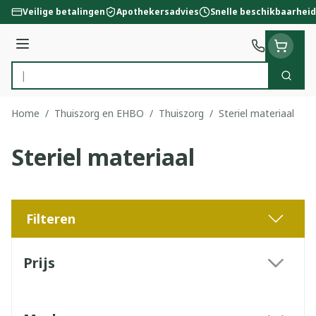
Ga naar de inhoud
Veilige betalingen
Apothekersadvies
Snelle beschikbaarheid
Menu
Zoek
Product, merk, categorie...
Home
/
Thuiszorg en EHBO
/
Thuiszorg
/
Steriel materiaal
Steriel materiaal
Filteren
Doorgaan naar productlijst
Prijs
filter