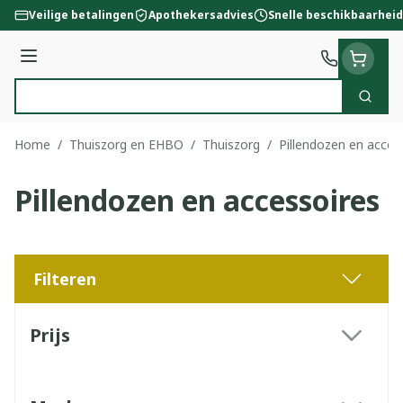
Ga naar de inhoud
Veilige betalingen
Apothekersadvies
Snelle beschikbaarheid
Menu
Zoek
Product, merk, categorie...
Home
/
Thuiszorg en EHBO
/
Thuiszorg
/
Pillendozen en acces
Pillendozen en accessoires
Filteren
Doorgaan naar productlijst
Prijs
filter