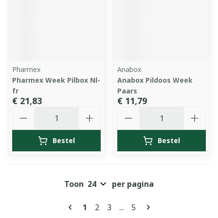
Pharmex
Anabox
Pharmex Week Pilbox Nl-
Anabox Pildoos Week
fr
Paars
€ 21,83
€ 11,79
Aantal
Aantal
Bestel
Bestel
Toon
per pagina
Pagina's
U lees momenteel pagina
Pagina
Pagina
Pagina
1
2
3
...
5