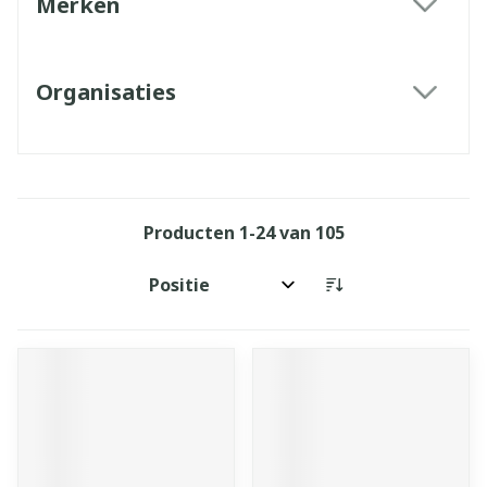
Merken
filter
Organisaties
filter
Producten
1
-
24
van
105
Sorteer op: