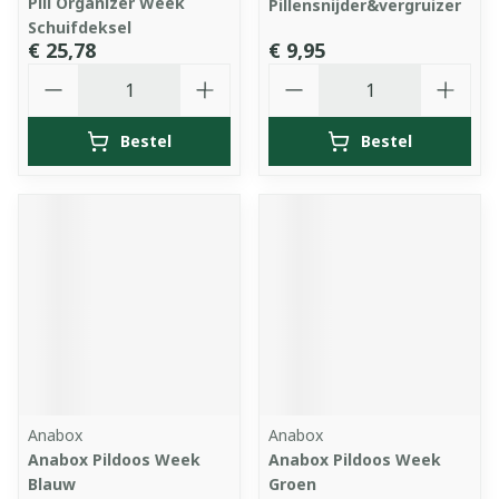
Pill Organizer Week
Pillensnijder&vergruizer
Schuifdeksel
€ 25,78
€ 9,95
Aantal
Aantal
Bestel
Bestel
Anabox
Anabox
Anabox Pildoos Week
Anabox Pildoos Week
Blauw
Groen