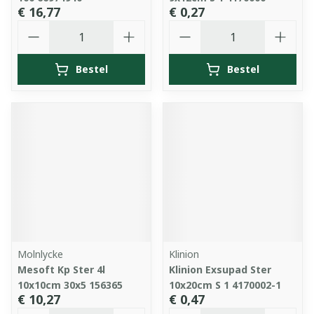
€ 16,77
€ 0,27
Aantal
Aantal
Bestel
Bestel
Molnlycke
Klinion
Mesoft Kp Ster 4l
Klinion Exsupad Ster
10x10cm 30x5 156365
10x20cm S 1 4170002-1
€ 10,27
€ 0,47