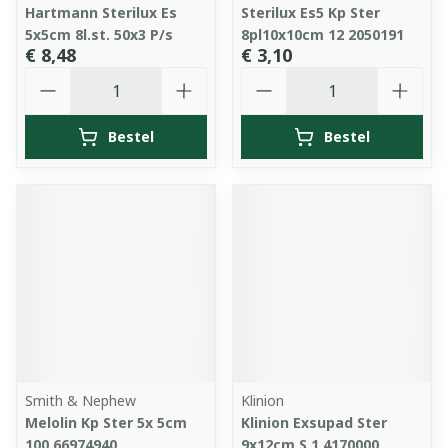
Hartmann Sterilux Es
Sterilux Es5 Kp Ster
5x5cm 8l.st. 50x3 P/s
8pl10x10cm 12 2050191
€ 8,48
€ 3,10
Aantal
Aantal
Bestel
Bestel
Smith & Nephew
Klinion
Melolin Kp Ster 5x 5cm
Klinion Exsupad Ster
100 66974940
9x12cm S 1 4170000