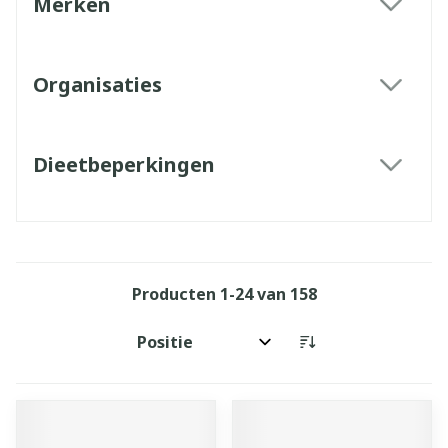
Merken
filter
Organisaties
filter
Dieetbeperkingen
filter
Producten
1
-
24
van
158
Sorteer op: