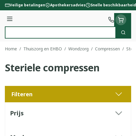
Ga naar de inhoud
Veilige betalingen
Apothekersadvies
Snelle beschikbaarheid
Menu
Zoek
Product, merk, categorie...
Home
/
Thuiszorg en EHBO
/
Wondzorg
/
Compressen
/
Ster
Steriele compressen
Filteren
Doorgaan naar productlijst
Prijs
filter