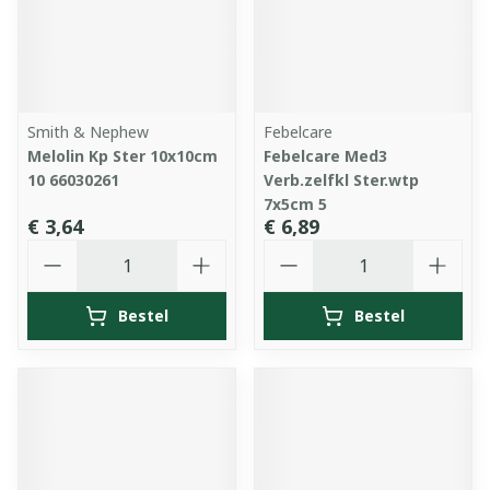
Smith & Nephew
Febelcare
Melolin Kp Ster 10x10cm
Febelcare Med3
10 66030261
Verb.zelfkl Ster.wtp
7x5cm 5
€ 3,64
€ 6,89
Aantal
Aantal
Bestel
Bestel