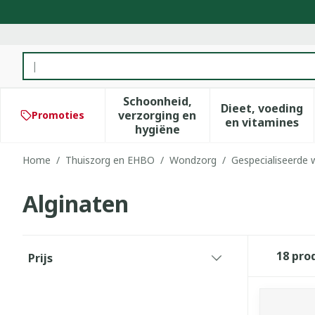
Ga naar de inhoud
Product, merk, categorie...
Schoonheid,
Dieet, voeding
verzorging en
Promoties
Toon submenu voor Schoonhe
Toon subm
en vitamines
hygiëne
Home
/
Thuiszorg en EHBO
/
Wondzorg
/
Gespecialiseerde
Alginaten
Doorgaan naar productlijst
18
pro
Prijs
filter