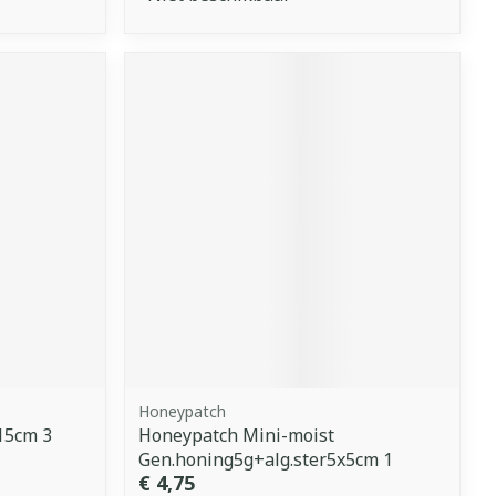
Honeypatch
x15cm 3
Honeypatch Mini-moist
Gen.honing5g+alg.ster5x5cm 1
€ 4,75