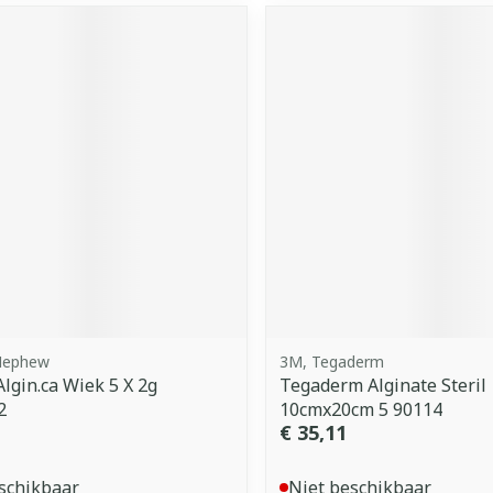
Nephew
3M, Tegaderm
Algin.ca Wiek 5 X 2g
Tegaderm Alginate Steril
2
10cmx20cm 5 90114
€ 35,11
schikbaar
Niet beschikbaar