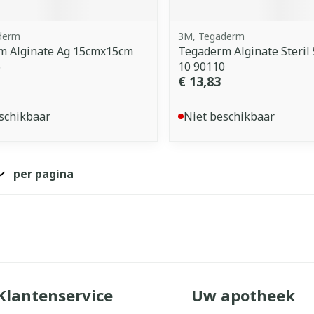
derm
3M, Tegaderm
m Alginate Ag 15cmx15cm
Tegaderm Alginate Steril
6
10 90110
€ 13,83
schikbaar
Niet beschikbaar
per pagina
Klantenservice
Uw apotheek