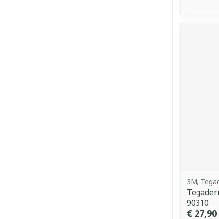
3M, Tega
Tegaderm
90310
€ 27,90