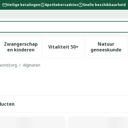
Veilige betalingen
Apothekersadvies
Snelle beschikbaarheid
Zwangerschap
Natuur
Vitaliteit 50+
id, verzorging en hygiëne categorie
enu voor Dieet, voeding en vitamines categorie
Toon submenu voor Zwangerschap en kinderen
Toon submenu voor Vitalitei
Toon sub
en kinderen
geneeskunde
 wondzorg
/
Alginaten
ducten