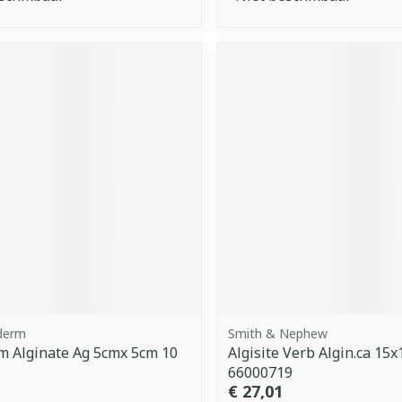
derm
Smith & Nephew
 Alginate Ag 5cmx 5cm 10
Algisite Verb Algin.ca 15
66000719
€ 27,01