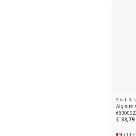
Smith & 
Algisite 
6600052
€ 33,79
Niet be