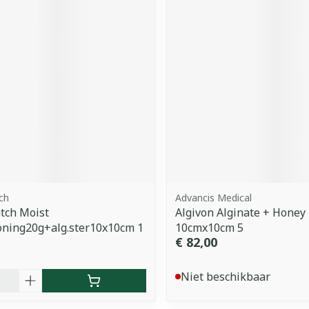
ch
Advancis Medical
tch Moist
Algivon Alginate + Honey
oning20g+alg.ster10x10cm 1
10cmx10cm 5
€ 82,00
Niet beschikbaar