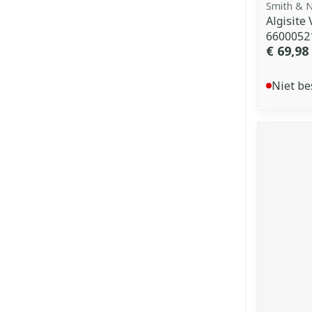
Smith & 
Algisite
6600052
€ 69,98
Niet be