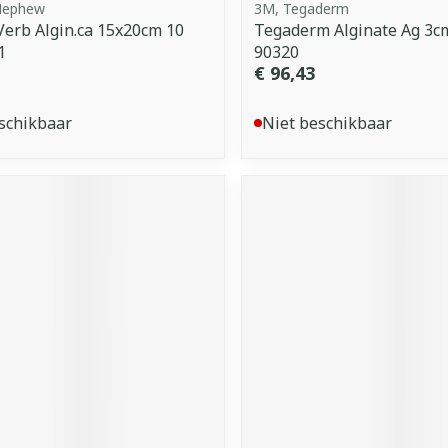
Nephew
3M, Tegaderm
 Verb Algin.ca 15x20cm 10
Tegaderm Alginate Ag 3c
1
90320
€ 96,43
schikbaar
Niet beschikbaar