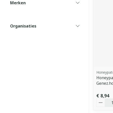
Merken
filter
Organisaties
filter
Honeypat
Honeypa
Genez.h
€ 8,94
Aantal