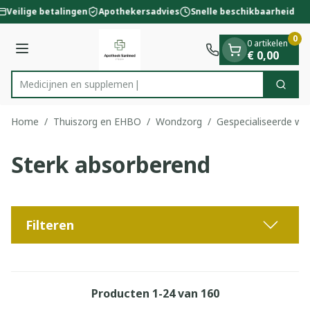
Dia 1 van 1
Ga naar de inhoud
Veilige betalingen
Apothekersadvies
Snelle beschikbaarheid
0
0 artikelen
Menu
€ 0,00
Med
Zoek
Product, merk, categorie...
Home
/
Thuiszorg en EHBO
/
Wondzorg
/
Gespecialiseerde w
Sterk absorberend
Filteren
Producten
1
-
24
van
160