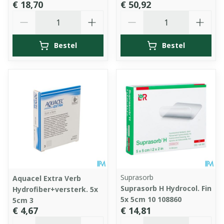
€ 18,70
€ 50,92
Aantal
Aantal
Bestel
Bestel
Suprasorb
Aquacel Extra Verb
Suprasorb H Hydrocol. Fin
Hydrofiber+versterk. 5x
5x 5cm 10 108860
5cm 3
€ 4,67
€ 14,81
Aantal
Aantal