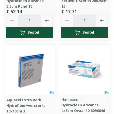
Hydroclean Advance
Zetuvit E Steriel 20x25cm
5,5cm Rond 10
15
€ 52,14
€ 17,71
Aantal
Aantal
Bestel
Bestel
Hartmann
Aquacel Extra Verb
Hydroclean Advance
Hydrofiber+versterk.
4x8cm Ovaal 10 6096646
10x10cm 3