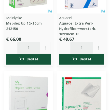
Molnlycke
Aquacel
Mepilex Up 10x10cm
Aquacel Extra Verb
212150
Hydrofiber+versterk.
10x10cm 10
€ 66,00
€ 49,67
Aantal
Aantal
Bestel
Bestel