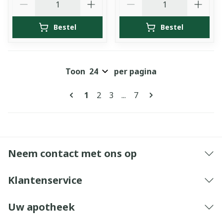
Bestel
Bestel
Toon
per pagina
Pagina's
U lees momenteel pagina
Pagina
Pagina
Pagina
1
2
3
...
7
Neem contact met ons op
Klantenservice
Uw apotheek