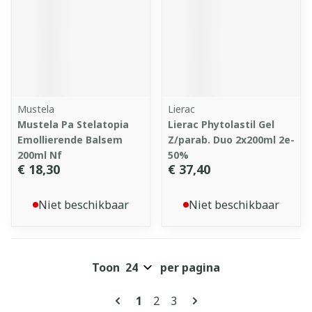
Mustela
Lierac
Mustela Pa Stelatopia
Lierac Phytolastil Gel
Emollierende Balsem
Z/parab. Duo 2x200ml 2e-
200ml Nf
50%
€ 18,30
€ 37,40
Niet beschikbaar
Niet beschikbaar
Toon
per pagina
Pagina's
U lees momenteel pagina
Pagina
Pagina
1
2
3