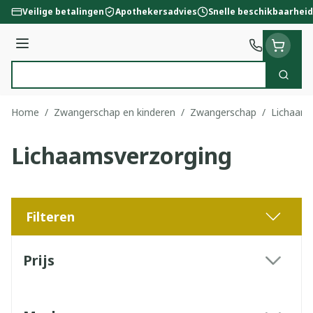
Ga naar de inhoud
Veilige betalingen
Apothekersadvies
Snelle beschikbaarheid
Menu
Zoek
Product, merk, categorie...
Home
/
Zwangerschap en kinderen
/
Zwangerschap
/
Lichaams
Lichaamsverzorging
Filteren
Doorgaan naar productlijst
Prijs
filter