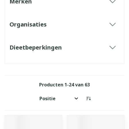
Merken
filter
Organisaties
filter
Dieetbeperkingen
filter
Producten
1
-
24
van
63
Sorteer op: