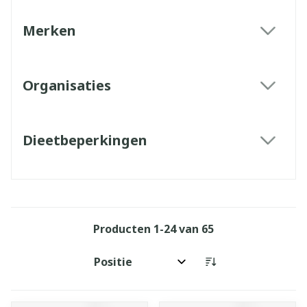
Merken
filter
Organisaties
filter
Dieetbeperkingen
filter
Producten
1
-
24
van
65
Sorteer op: