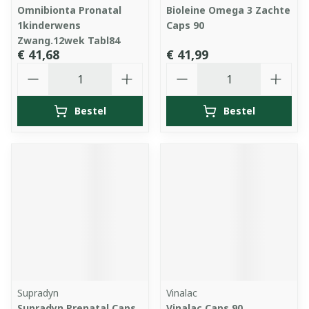
Omnibionta Pronatal
Bioleine Omega 3 Zachte
1kinderwens
Caps 90
Zwang.12wek Tabl84
€ 41,68
€ 41,99
Aantal
Aantal
Bestel
Bestel
Supradyn
Vinalac
Supradyn Prenatal Caps
Vinalac Caps 90