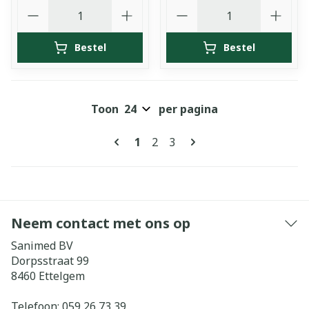
Aantal
Aantal
Bestel
Bestel
Toon
per pagina
Pagina's
U lees momenteel pagina
Pagina
Pagina
1
2
3
Neem contact met ons op
Sanimed BV
Dorpsstraat 99
8460
Ettelgem
Telefoon:
059 26 73 39