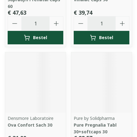
60
€ 47,63
€ 39,74
Aantal
Aantal
Bestel
Bestel
Densmore Laboratoire
Pure by Solidpharma
Ova Confort Sach 30
Pure Pregnalia Tabl
30+softcaps 30