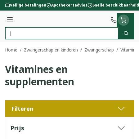
Ga naar de inhoud
Veilige betalingen
Apothekersadvies
Snelle beschikbaarheid
Menu
Zoek
Product, merk, categorie...
Home
/
Zwangerschap en kinderen
/
Zwangerschap
/
Vitamine
Vitamines en
supplementen
Filteren
Doorgaan naar productlijst
Prijs
filter