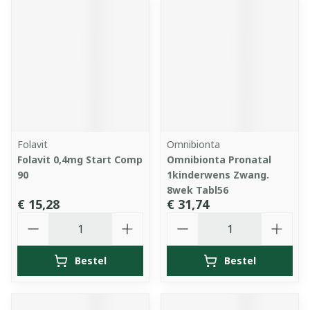
Folavit
Omnibionta
Folavit 0,4mg Start Comp
Omnibionta Pronatal
90
1kinderwens Zwang.
8wek Tabl56
€ 15,28
€ 31,74
Aantal
Aantal
Bestel
Bestel