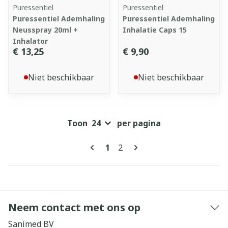
Puressentiel
Puressentiel
Puressentiel Ademhaling
Puressentiel Ademhaling
Neusspray 20ml +
Inhalatie Caps 15
Inhalator
€ 13,25
€ 9,90
Niet beschikbaar
Niet beschikbaar
Toon
per pagina
Pagina's
U lees momenteel pagina
Pagina
1
2
Neem contact met ons op
Sanimed BV