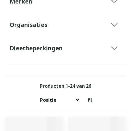
Merken
filter
Organisaties
filter
Dieetbeperkingen
filter
Producten
1
-
24
van
26
Sorteer op: