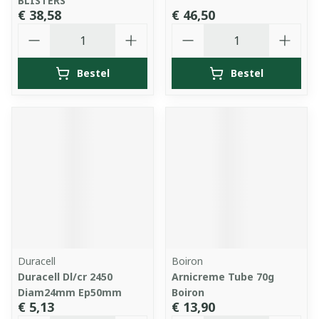
BLISTERS
€ 38,58
€ 46,50
Aantal
Aantal
Bestel
Bestel
Duracell
Boiron
Duracell Dl/cr 2450
Arnicreme Tube 70g
Diam24mm Ep50mm
Boiron
€ 5,13
€ 13,90