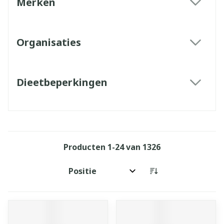
Merken
filter
Organisaties
filter
Dieetbeperkingen
filter
Producten
1
-
24
van
1326
Sorteer op: