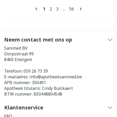
Pagina's
U lees momenteel pagina
Pagina
Pagina
Pagina
1
2
3
...
56
Neem contact met ons op
Sanimed BV
Dorpsstraat 99
8460
Ettelgem
Telefoon:
059 26 73 39
E-mailadres:
info@
apotheeksanimed.be
APB nummer:
350401
Apotheek titularis:
Cindy Bulckaert
BTW nummer:
BE0448804548
Klantenservice
FAQ