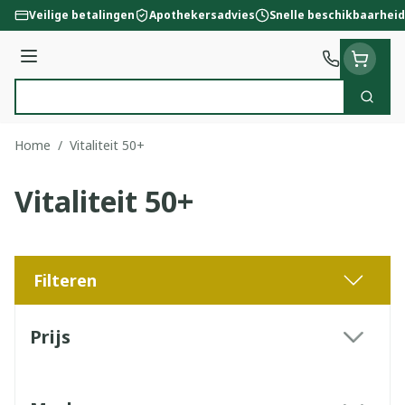
Ga naar de inhoud
Veilige betalingen
Apothekersadvies
Snelle beschikbaarheid
Menu
Zoek
Product, merk, categorie...
Home
/
Vitaliteit 50+
Vitaliteit 50+
Filteren
Doorgaan naar productlijst
Prijs
filter