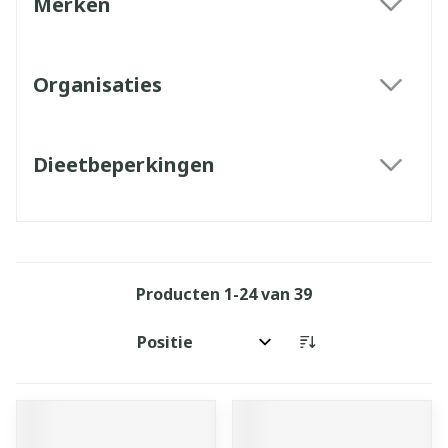
Merken
filter
Organisaties
filter
Dieetbeperkingen
filter
Producten
1
-
24
van
39
Sorteer op: