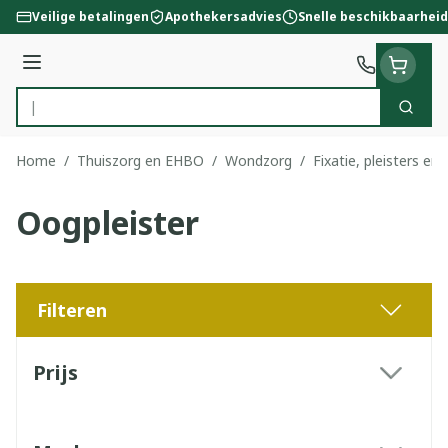
Ga naar de inhoud
Veilige betalingen
Apothekersadvies
Snelle beschikbaarheid
Menu
Zoek
Product, merk, categorie...
Home
/
Thuiszorg en EHBO
/
Wondzorg
/
Fixatie, pleisters en 
Oogpleister
Filteren
Doorgaan naar productlijst
Prijs
filter