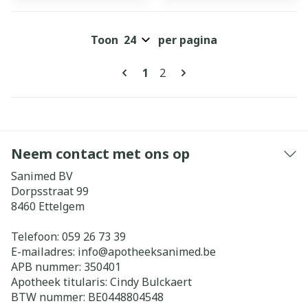
Toon
per pagina
Pagina's
U lees momenteel pagina
Pagina
1
2
Neem contact met ons op
Sanimed BV
Dorpsstraat 99
8460
Ettelgem
Telefoon:
059 26 73 39
E-mailadres:
info@
apotheeksanimed.be
APB nummer:
350401
Apotheek titularis:
Cindy Bulckaert
BTW nummer:
BE0448804548