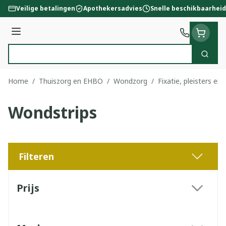
Ga naar de inhoud
Veilige betalingen
Apothekersadvies
Snelle beschikbaarheid
Menu
Zoek
Product, merk, categorie...
Home
/
Thuiszorg en EHBO
/
Wondzorg
/
Fixatie, pleisters en 
Wondstrips
Filteren
Doorgaan naar productlijst
Prijs
filter