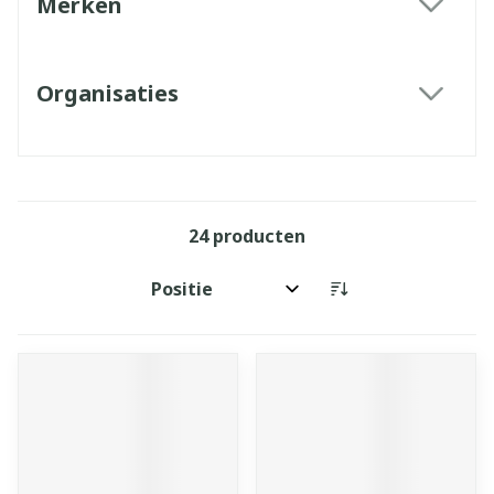
Merken
filter
Organisaties
filter
24
producten
Sorteer op: