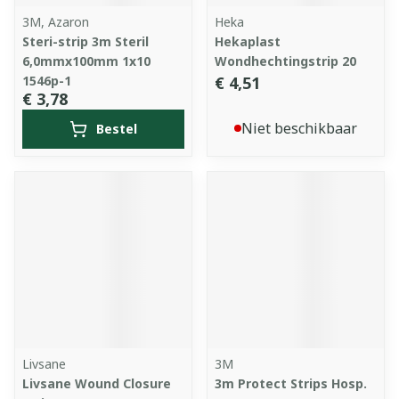
3M, Azaron
Heka
Steri-strip 3m Steril
Hekaplast
6,0mmx100mm 1x10
Wondhechtingstrip 20
1546p-1
€ 4,51
€ 3,78
Niet beschikbaar
Bestel
Livsane
3M
Livsane Wound Closure
3m Protect Strips Hosp.