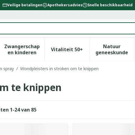
Veilige betalingen
Apothekersadvies
Snelle beschikbaarheid
Zwangerschap
Natuur
Vitaliteit 50+
id, verzorging en hygiëne categorie
enu voor Dieet, voeding en vitamines categorie
Toon submenu voor Zwangerschap en kinderen
Toon submenu voor Vitalitei
Toon sub
en kinderen
geneeskunde
en spray
/
Wondpleisters in stroken om te knippen
om te knippen
cten
1
-
24
van
85