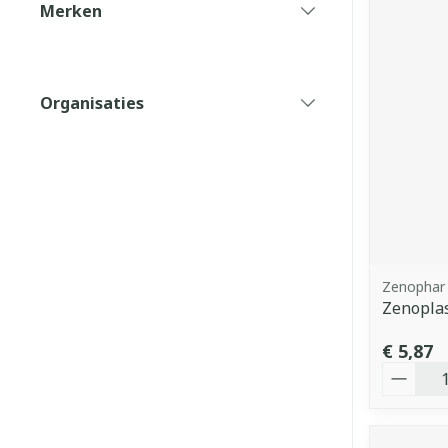
Merken
filter
Organisaties
filter
Zenophar
Zenopla
€ 5,87
Aantal