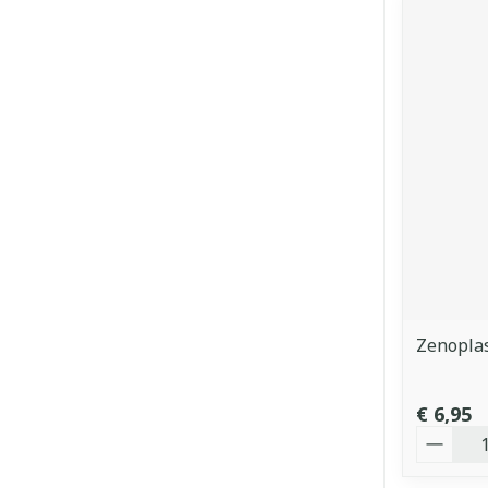
Zenopla
€ 6,95
Aantal