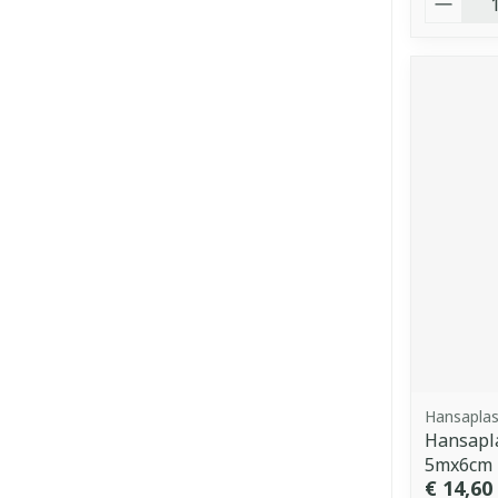
Hansaplas
Hansapla
5mx6cm
€ 14,60