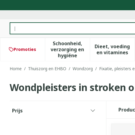
Ga naar de inhoud
Product, merk, categorie...
Schoonheid,
Dieet, voeding
verzorging en
Promoties
Toon submenu voor Schoonhe
Toon subm
en vitamines
hygiëne
Home
/
Thuiszorg en EHBO
/
Wondzorg
/
Fixatie, pleisters 
Wondpleisters in stroken 
Doorgaan naar productlijst
Produ
Prijs
filter