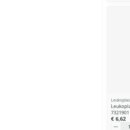
Leukoplas
Leukopla
7321901
€ 6,62
Aantal