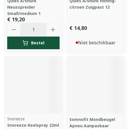
Quies A/snurk
Quies A/snurk Honing-
Neusspreider
citroen Zuigpast 12
Small/medium 1
€ 19,20
Aantal
€ 14,80
Niet beschikbaar
Bestel
Snoreeze
Somnofit Mondbeugel
Snoreeze Keelspray 22ml
Apneu Aanpasbaar