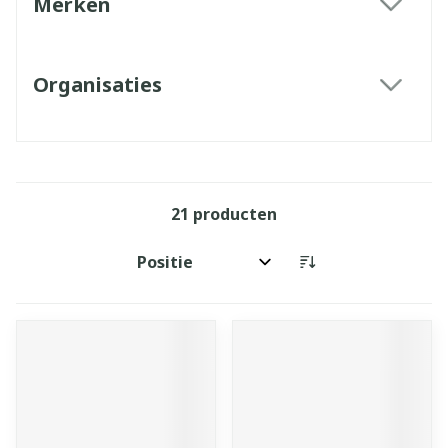
Merken
filter
Organisaties
filter
21
producten
Sorteer op: