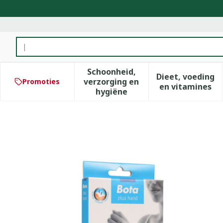
Ga naar de inhoud
Product, merk, categorie...
Schoonheid,
Dieet, voeding
verzorging en
Promoties
Toon submenu voor Schoonhe
Toon subm
en vitamines
hygiëne
Bota Handpolsband 211 Ski