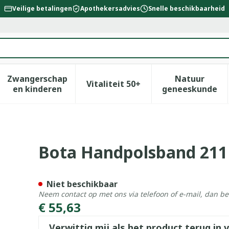
Veilige betalingen
Apothekersadvies
Snelle beschikbaarheid
Zwangerschap
Natuur
Vitaliteit 50+
id, verzorging en hygiëne categorie
enu voor Dieet, voeding en vitamines categorie
Toon submenu voor Zwangerschap en kinderen
Toon submenu voor Vitalitei
Toon sub
en kinderen
geneeskunde
n Universeel S
Bota Handpolsband 211 
Niet beschikbaar
Neem contact op met ons via telefoon of e-mail, dan b
€ 55,63
Verwittig mij als het product terug in 