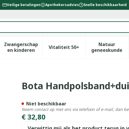
Veilige betalingen
Apothekersadvies
Snelle beschikbaarheid
Zwangerschap
Natuur
Vitaliteit 50+
id, verzorging en hygiëne categorie
enu voor Dieet, voeding en vitamines categorie
Toon submenu voor Zwangerschap en kinderen
Toon submenu voor Vitalitei
Toon sub
en kinderen
geneeskunde
100 White N5
Bota Handpolsband+dui
Niet beschikbaar
Neem contact op met ons via telefoon of e-mail, dan b
€ 32,80
Verwittig mij als het product terug in 