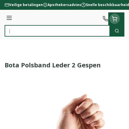
Ga naar de inhoud
Veilige betalingen
Apothekersadvies
Snelle beschikbaarheid
Menu
Zoek
Product, merk, categorie...
Bota Polsband Leder 2 Gespen