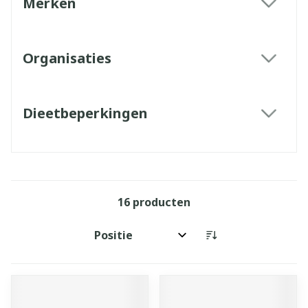
Merken
filter
Organisaties
filter
Dieetbeperkingen
filter
16
producten
Sorteer op: