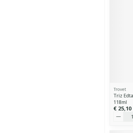
Trovet
Triz Edt
118ml
€ 25,10
Aantal