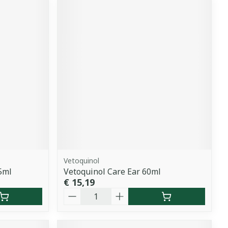
Vetoquinol
5ml
Vetoquinol Care Ear 60ml
€ 15,19
Aantal