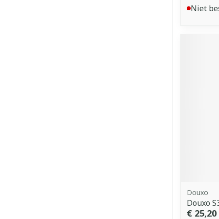
Niet be
Douxo
Douxo S3
€ 25,20