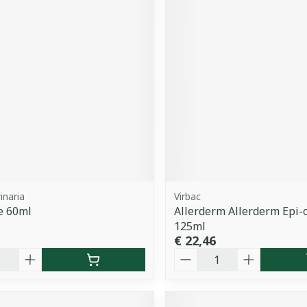
inaria
Virbac
e 60ml
Allerderm Allerderm Epi-o
125ml
€ 22,46
Aantal