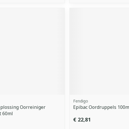
Fendigo
Oplossing Oorreiniger
Epibac Oordruppels 100m
t 60ml
€ 22,81