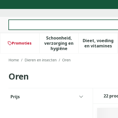
Ga naar de inhoud
Product, merk, categorie...
Schoonheid,
Dieet, voeding
verzorging en
Promoties
Toon submenu voor Schoonhe
Toon subm
en vitamines
hygiëne
Home
/
Dieren en insecten
/
Oren
Oren
Doorgaan naar productlijst
22
pro
Prijs
filter