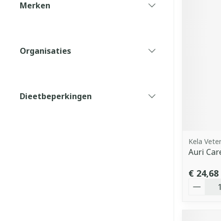
Merken
filter
Organisaties
filter
Dieetbeperkingen
filter
Kela Veter
Auri Car
€ 24,68
Aantal