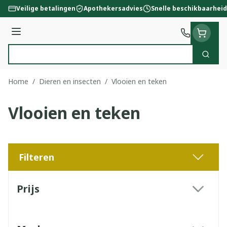
Ga naar de inhoud
Veilige betalingen
Apothekersadvies
Snelle beschikbaarheid
Menu
Zoek
Product, merk, categorie...
Home
/
Dieren en insecten
/
Vlooien en teken
Vlooien en teken
Filteren
Doorgaan naar productlijst
Prijs
filter