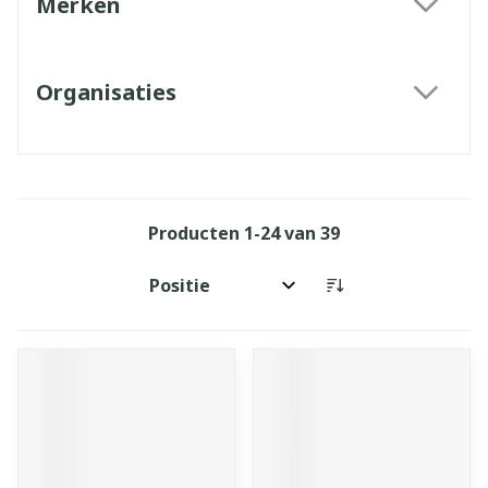
Merken
filter
Organisaties
filter
Producten
1
-
24
van
39
Sorteer op: