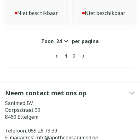
Niet beschikbaar
Niet beschikbaar
Toon
per pagina
Pagina's
U lees momenteel pagina
Pagina
1
2
Neem contact met ons op
Sanimed BV
Dorpsstraat 99
8460
Ettelgem
Telefoon:
059 26 73 39
E-mailadres:
info@
apotheeksanimed.be