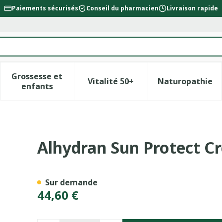
Paiements sécurisés
Conseil du pharmacien
Livraison rapide
Grossesse et
Vitalité 50+
Naturopathie
la catégorie Beauté, soins et hygiène
le sous-menu pour la catégorie Régime, alimentation &
Afficher le sous-menu pour la catégorie Gross
Afficher le sous-menu pour l
Afficher 
enfants
e Ip30 59ml
Alhydran Sun Protect C
Sur demande
44,60 €