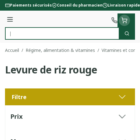
Aller au contenu
Paiements sécurisés
Conseil du pharmacien
Livraison rapide
Menu
Cherc
Rechercher
Accueil
/
Régime, alimentation & vitamines
/
Vitamines et comp
Levure de riz rouge
Filtre
Passer à la liste des produits
Prix
filter