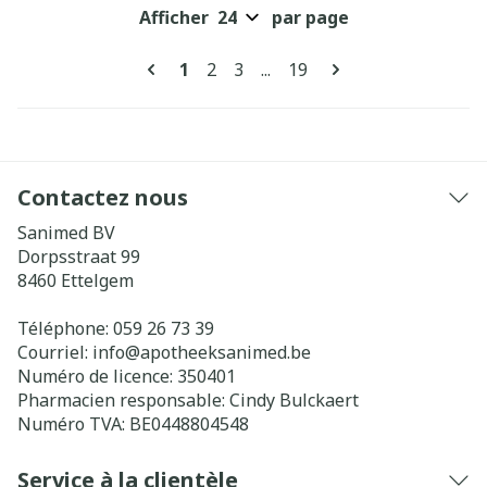
Afficher
par page
Pages
Vous lisez actuellement la page
Page
Page
Page
1
2
3
...
19
Contactez nous
Sanimed BV
Dorpsstraat 99
8460
Ettelgem
Téléphone:
059 26 73 39
Courriel:
info@
apotheeksanimed.be
Numéro de licence:
350401
Pharmacien responsable:
Cindy Bulckaert
Numéro TVA:
BE0448804548
Service à la clientèle