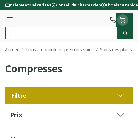
Aller au contenu
Paiements sécurisés
Conseil du pharmacien
Livraison rapide
Menu
Cherc
Rechercher
Accueil
/
Soins à domicile et premiers soins
/
Soins des plaies
/
Compresses
Filtre
Passer à la liste des produits
Prix
filter