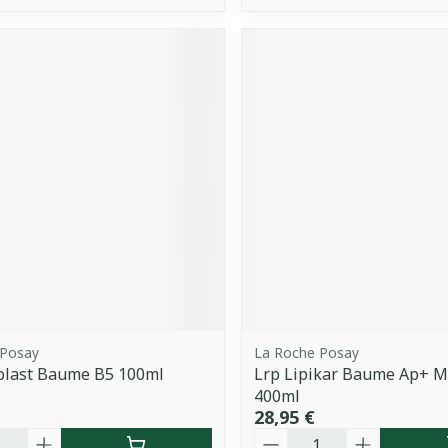
 Posay
La Roche Posay
plast Baume B5 100ml
Lrp Lipikar Baume Ap+ 
400ml
28,95 €
é
Quantité