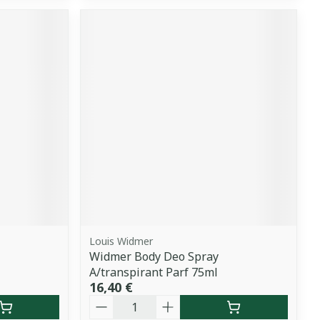
Louis Widmer
Widmer Body Deo Spray
l
A/transpirant Parf 75ml
16,40 €
Quantité