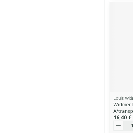
Louis Wi
Widmer 
A/transp
16,40 €
Quantit