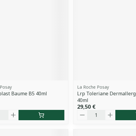
 Posay
La Roche Posay
plast Baume B5 40ml
Lrp Toleriane Dermaller
40ml
29,50 €
é
Quantité