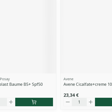
 Posay
Avene
plast Baume B5+ Spf50
Avene Cicalfate+creme 1
23,34 €
é
Quantité