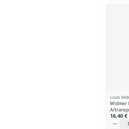
Louis Wi
Widmer 
A/transp
16,40 €
Quantit