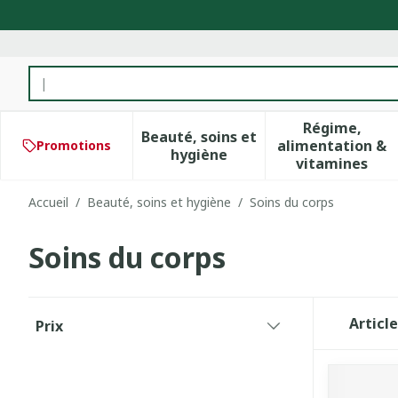
Aller au contenu
Rechercher
Régime,
Beauté, soins et
alimentation &
Promotions
Afficher le sous-menu pour 
Afficher 
hygiène
vitamines
Accueil
/
Beauté, soins et hygiène
/
Soins du corps
Soins du corps
Passer à la liste des produits
Articl
Prix
filter