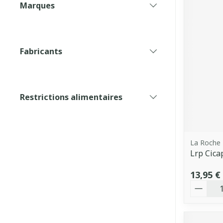
Marques
filter
Fabricants
filter
Restrictions alimentaires
filter
La Roche
Lrp Cica
13,95 €
Quantit