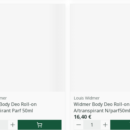
dmer
Louis Widmer
Body Deo Roll-on
Widmer Body Deo Roll-on
irant Parf 50ml
A/transpirant N/parf50m
16,40 €
é
Quantité