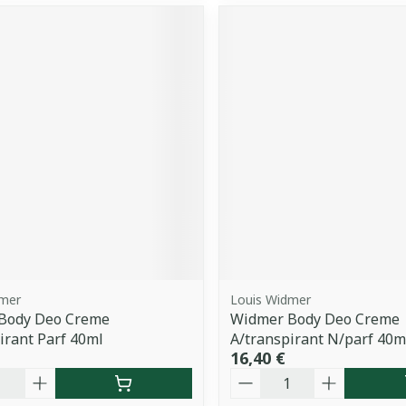
dmer
Louis Widmer
Body Deo Creme
Widmer Body Deo Creme
irant Parf 40ml
A/transpirant N/parf 40m
16,40 €
é
Quantité