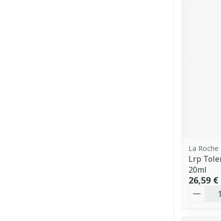
La Roche
Lrp Tole
20ml
26,59 €
Quantit