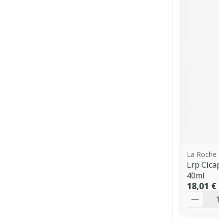
La Roche
Lrp Cica
40ml
18,01 €
Quantit