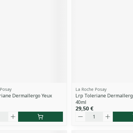
 Posay
La Roche Posay
riane Dermallergo Yeux
Lrp Toleriane Dermallerg
40ml
29,50 €
é
Quantité