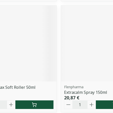
ax Soft Roller 50ml
Flenpharma
Extracalm Spray 150ml
20,87 €
é
Quantité