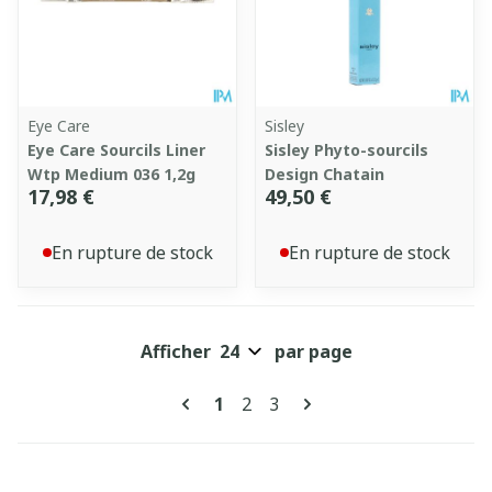
Eye Care
Sisley
Eye Care Sourcils Liner
Sisley Phyto-sourcils
Wtp Medium 036 1,2g
Design Chatain
17,98 €
49,50 €
En rupture de stock
En rupture de stock
Afficher
par page
Pages
Vous lisez actuellement la pag
Page
Page
1
2
3