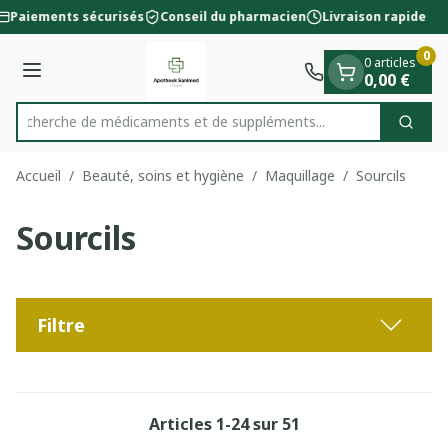
Diapositive 1 de 1
Aller au contenu
Paiements sécurisés
Conseil du pharmacien
Livraison rapide
0
0 articles
Menu
0,00 €
Recherche de médicaments et de
Cherc
Rechercher
Accueil
/
Beauté, soins et hygiène
/
Maquillage
/
Sourcils
Sourcils
Filtre
Articles
1
-
24
sur
51