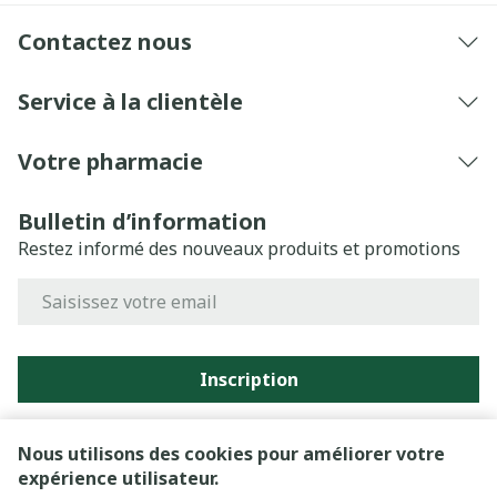
Contactez nous
Service à la clientèle
Votre pharmacie
Bulletin d’information
Restez informé des nouveaux produits et promotions
Adresse mail
Inscription
En cliquant sur s'abonner, vous vous abonnez à notre
newsletter et acceptez notre
politique de confidentialité
.
Nous utilisons des cookies pour améliorer votre
expérience utilisateur.