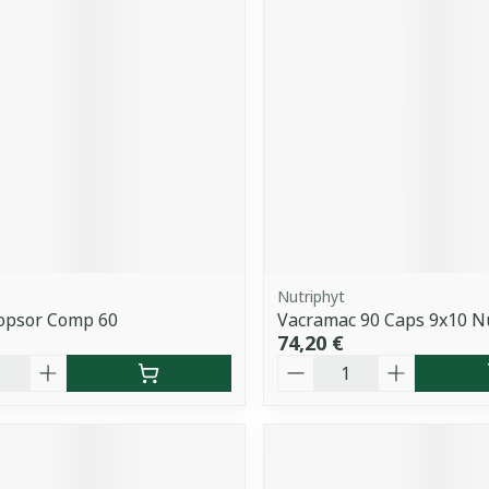
Nutriphyt
ropsor Comp 60
Vacramac 90 Caps 9x10 N
74,20 €
é
Quantité