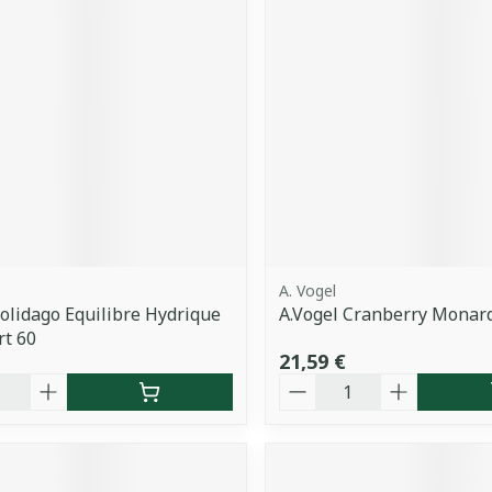
A. Vogel
Solidago Equilibre Hydrique
A.Vogel Cranberry Monar
t 60
21,59 €
é
Quantité