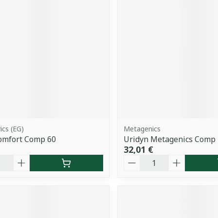
ics (EG)
Metagenics
omfort Comp 60
Uridyn Metagenics Comp 
32,01 €
é
Quantité