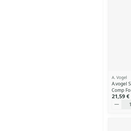
A. Vogel
A.vogel 
Comp For
21,59 €
Quantit