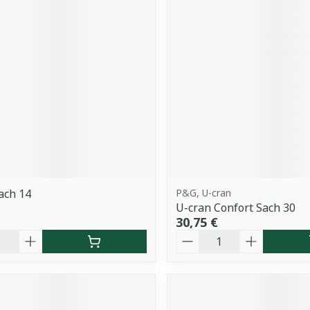
Sach 14
P&G, U-cran
U-cran Confort Sach 30
30,75 €
é
Quantité