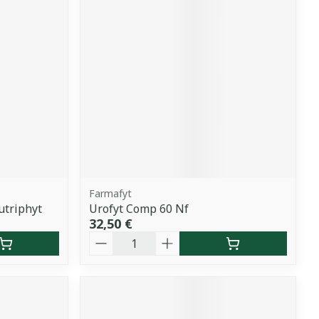
Farmafyt
utriphyt
Urofyt Comp 60 Nf
32,50 €
Quantité