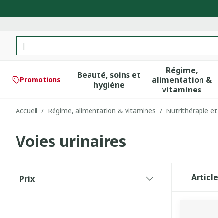
Aller au contenu
Rechercher
Régime,
Beauté, soins et
alimentation &
Promotions
Afficher le sous-menu pour 
Afficher 
hygiène
vitamines
Accueil
/
Régime, alimentation & vitamines
/
Nutrithérapie et
Voies urinaires
Passer à la liste des produits
Articl
Prix
filter