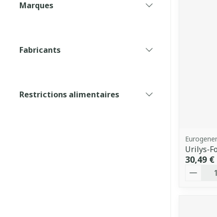
Marques
filter
Fabricants
filter
Restrictions alimentaires
filter
Eurogener
Urilys-F
30,49 €
Quantit