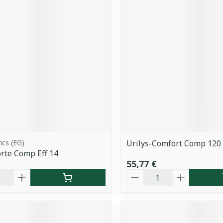
ics (EG)
Urilys-Comfort Comp 120
orte Comp Eff 14
55,77 €
é
Quantité