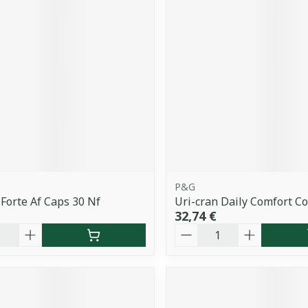
P&G
 Forte Af Caps 30 Nf
Uri-cran Daily Comfort C
32,74 €
é
Quantité