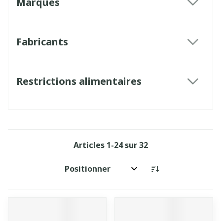
Marques
filter
Fabricants
filter
Restrictions alimentaires
filter
Articles
1
-
24
sur
32
Trier par: