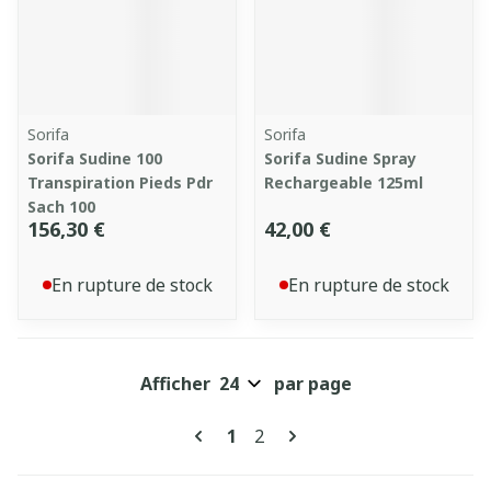
Sorifa
Sorifa
Sorifa Sudine 100
Sorifa Sudine Spray
Transpiration Pieds Pdr
Rechargeable 125ml
Sach 100
156,30 €
42,00 €
En rupture de stock
En rupture de stock
Afficher
par page
Pages
Vous lisez actuellement la pa
Page
1
2