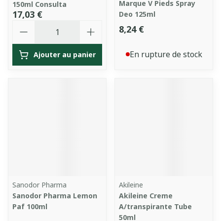
Marque V Pieds Spray
150ml Consulta
17,03 €
Deo 125ml
Quantité
8,24 €
En rupture de stock
Ajouter au panier
Sanodor Pharma
Akileine
Sanodor Pharma Lemon
Akileine Creme
Paf 100ml
A/transpirante Tube
50ml