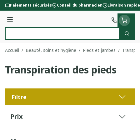
Aller au contenu
Paiements sécurisés
Conseil du pharmacien
Livraison rapide
Menu
Cherc
Rechercher
Accueil
/
Beauté, soins et hygiène
/
Pieds et jambes
/
Transpir
Transpiration des pieds
Filtre
Passer à la liste des produits
Prix
filter