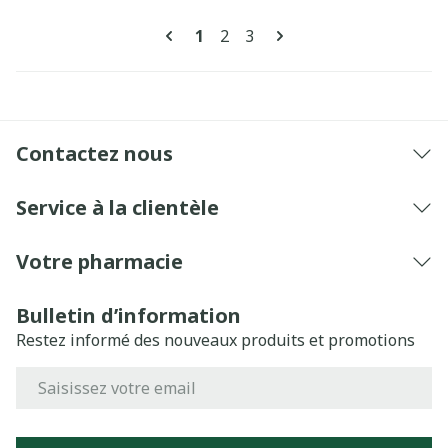
Pages
Vous lisez actuellement la pag
Page
Page
1
2
3
Contactez nous
Service à la clientèle
Votre pharmacie
Bulletin d’information
Restez informé des nouveaux produits et promotions
Adresse mail