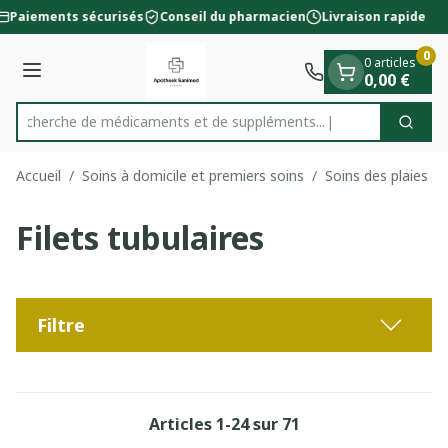
Diapositive 1 de 1
Aller au contenu
Paiements sécurisés
Conseil du pharmacien
Livraison rapide
0
0 articles
Menu
0,00 €
Recherche de médicaments et
Cherc
Rechercher
Accueil
/
Soins à domicile et premiers soins
/
Soins des plaies
/
Filets tubulaires
Filtre
Articles
1
-
24
sur
71