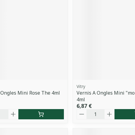
Vitry
 Ongles Mini Rose The 4ml
Vernis A Ongles Mini "m
4ml
6,87 €
é
Quantité