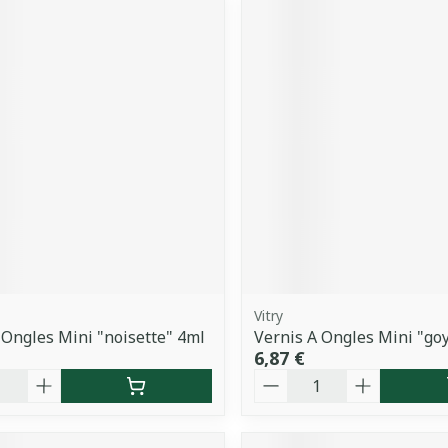
Vitry
 Ongles Mini "noisette" 4ml
Vernis A Ongles Mini "go
6,87 €
é
Quantité