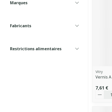
Marques
filter
Fabricants
filter
Restrictions alimentaires
filter
Vitry
Vernis A
7,61 €
Quantit