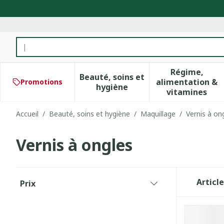
Aller au contenu
Rechercher
Régime,
Beauté, soins et
alimentation &
Promotions
Afficher le sous-menu pour 
Afficher 
hygiène
vitamines
Accueil
/
Beauté, soins et hygiène
/
Maquillage
/
Vernis à on
Vernis à ongles
Passer à la liste des produits
Articl
Prix
filter