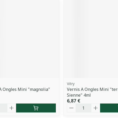
Vitry
A Ongles Mini "magnolia"
Vernis A Ongles Mini "ter
Sienne" 4ml
6,87 €
é
Quantité