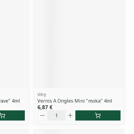
Vitry
yave" 4ml
Vernis A Ongles Mini "moka" 4ml
6,87 €
Quantité