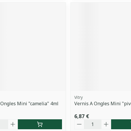
Vitry
 Ongles Mini "camelia" 4ml
Vernis A Ongles Mini "pi
6,87 €
é
Quantité