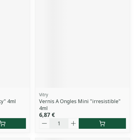
Vitry
ky" 4ml
Vernis A Ongles Mini "irresistible"
4ml
6,87 €
Quantité