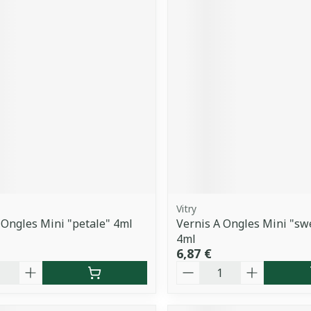
Vitry
 Ongles Mini "petale" 4ml
Vernis A Ongles Mini "sw
4ml
6,87 €
é
Quantité