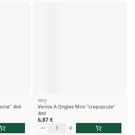
Vitry
voine" 4ml
Vernis A Ongles Mini "crepuscule"
4ml
6,87 €
Quantité