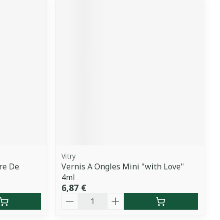
Vitry
re De
Vernis A Ongles Mini "with Love"
4ml
6,87 €
Quantité