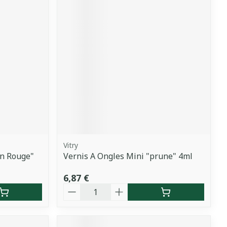
Vitry
on Rouge"
Vernis A Ongles Mini "prune" 4ml
6,87 €
Quantité