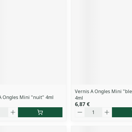
Vernis A Ongles Mini "bl
A Ongles Mini "nuit" 4ml
4ml
6,87 €
é
Quantité