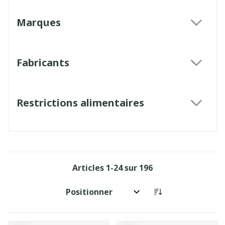
Marques
filter
Fabricants
filter
Restrictions alimentaires
filter
Articles
1
-
24
sur
196
Trier par: