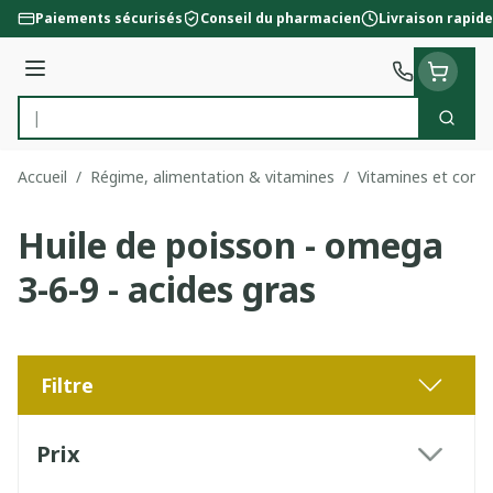
Aller au contenu
Paiements sécurisés
Conseil du pharmacien
Livraison rapide
Menu
Cherc
Rechercher
Accueil
/
Régime, alimentation & vitamines
/
Vitamines et comp
Huile de poisson - omega
3-6-9 - acides gras
Filtre
Passer à la liste des produits
Prix
filter