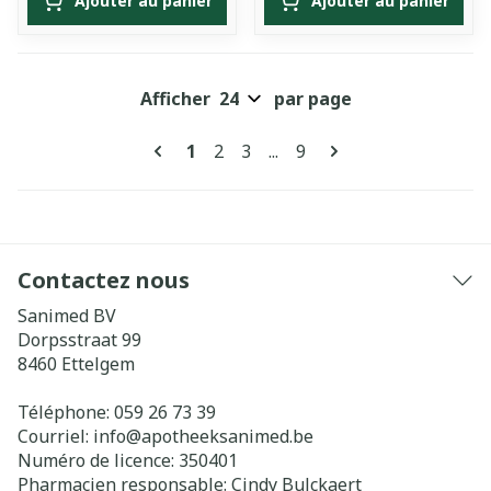
Ajouter au panier
Ajouter au panier
Afficher
par page
Pages
Vous lisez actuellement la page
Page
Page
Page
1
2
3
...
9
Contactez nous
Sanimed BV
Dorpsstraat 99
8460
Ettelgem
Téléphone:
059 26 73 39
Courriel:
info@
apotheeksanimed.be
Numéro de licence:
350401
Pharmacien responsable:
Cindy Bulckaert