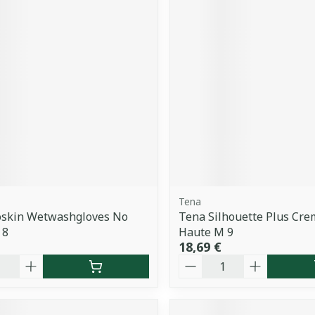
Tena
oskin Wetwashgloves No
Tena Silhouette Plus Cre
 8
Haute M 9
18,69 €
é
Quantité