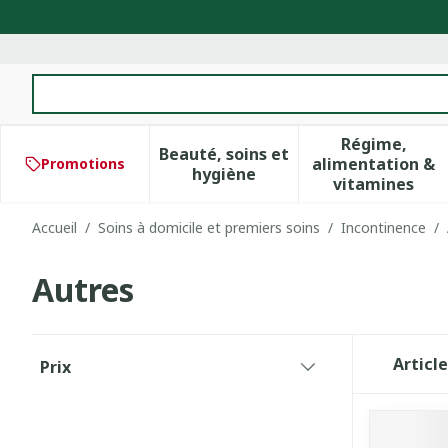
Aller au contenu
Rechercher
Régime,
Beauté, soins et
alimentation &
Promotions
Afficher le sous-menu pour 
Afficher 
hygiène
vitamines
Accueil
/
Soins à domicile et premiers soins
/
Incontinence
/
Autres
Passer à la liste des produits
Articl
Prix
filter