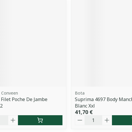
, Conveen
Bota
Filet Poche De Jambe
Suprima 4697 Body Manc
2
Blanc Xxl
41,70 €
é
Quantité