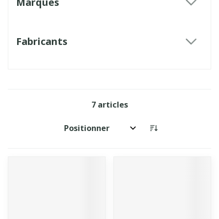
Marques
filter
Fabricants
filter
7
articles
Trier par: