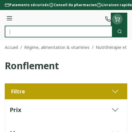
Aller au contenu
Paiements sécurisés
Conseil du pharmacien
Livraison rapide
Menu
Cherc
Rechercher
Accueil
/
Régime, alimentation & vitamines
/
Nutrithérapie et bi
Ronflement
Filtre
Passer à la liste des produits
Prix
filter