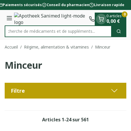
Diapositive 1 de 1
Aller au contenu
Paiements sécurisés
Conseil du pharmacien
Livraison rapide
0
0 articles
Menu
0,00 €
Recherche de médicaments et
Cherc
Rechercher
Accueil
/
Régime, alimentation & vitamines
/
Minceur
Minceur
Filtre
Articles
1
-
24
sur
561