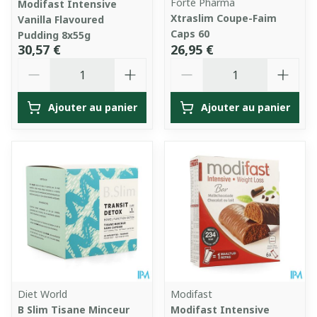
Forté Pharma
Modifast Intensive
Xtraslim Coupe-Faim
Vanilla Flavoured
Caps 60
Pudding 8x55g
30,57 €
26,95 €
Quantité
Quantité
Ajouter au panier
Ajouter au panier
Diet World
Modifast
B Slim Tisane Minceur
Modifast Intensive