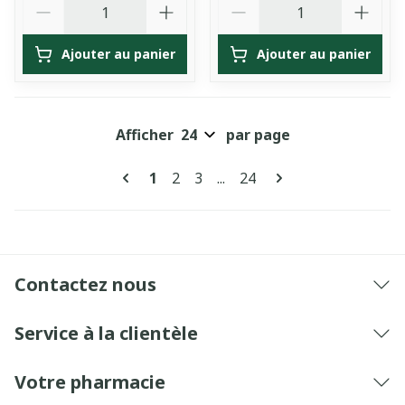
Ajouter au panier
Ajouter au panier
Afficher
par page
Pages
Vous lisez actuellement la page
Page
Page
Page
1
2
3
...
24
Contactez nous
Service à la clientèle
Votre pharmacie