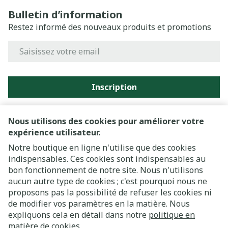
Bulletin d’information
Restez informé des nouveaux produits et promotions
Adresse mail
Inscription
En cliquant sur s'abonner, vous vous abonnez à notre
newsletter et acceptez notre
politique de confidentialité
.
Nous utilisons des cookies pour améliorer votre
expérience utilisateur.
Notre boutique en ligne n'utilise que des cookies
indispensables. Ces cookies sont indispensables au
bon fonctionnement de notre site. Nous n'utilisons
aucun autre type de cookies ; c'est pourquoi nous ne
proposons pas la possibilité de refuser les cookies ni
de modifier vos paramètres en la matière. Nous
expliquons cela en détail dans notre
politique en
Liens légaux
matière de cookies