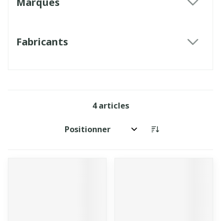
Marques
filter
Fabricants
filter
4
articles
Trier par: