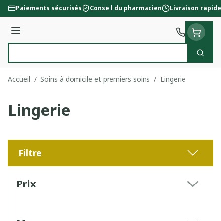
Aller au contenu
Paiements sécurisés
Conseil du pharmacien
Livraison rapide
Menu
Cherc
Rechercher
Accueil
/
Soins à domicile et premiers soins
/
Lingerie
Lingerie
Filtre
Passer à la liste des produits
Prix
filter