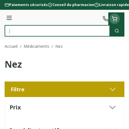
Aller au contenu
Paiements sécurisés
Conseil du pharmacien
Livraison rapide
Menu
Cherc
Rechercher
Accueil
/
Médicaments
/
Nez
Nez
Filtre
Passer à la liste des produits
Prix
filter