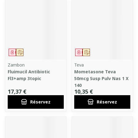
Médicament
Sur prescription
Médicament
Sur prescription
Zambon
Teva
Fluimucil Antibiotic
Mometasone Teva
Fl3+amp 3topic
50mcg Susp Pulv Nas 1 X
140
17,37 €
10,35 €
Réservez
Réservez