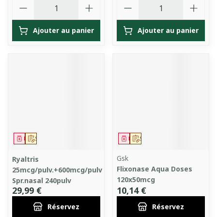
Quantité
Quantité
Ajouter au panier
Ajouter au panier
Médicament
Sur prescription
Médicament
Sur prescription
Gsk
Ryaltris
Flixonase Aqua Doses
25mcg/pulv.+600mcg/pulv
120x50mcg
Spr.nasal 240pulv
29,99 €
10,14 €
Réservez
Réservez