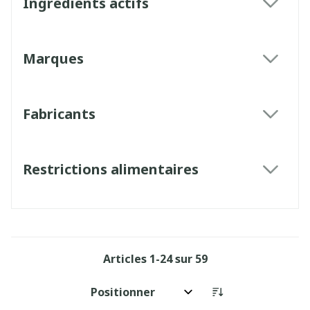
Ingrédients actifs
filter
Marques
filter
Fabricants
filter
Restrictions alimentaires
filter
Articles
1
-
24
sur
59
Trier par: