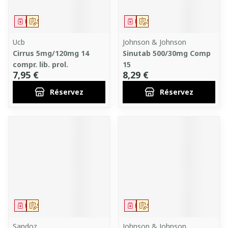
Médicament
Sur prescription
Médicament
Sur prescription
Ucb
Johnson & Johnson
Cirrus 5mg/120mg 14
Sinutab 500/30mg Comp
compr. lib. prol.
15
7,95 €
8,29 €
Réservez
Réservez
Médicament
Sur prescription
Médicament
Sur prescription
Sandoz
Johnson & Johnson