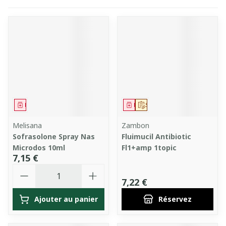
Médicament
Médicament
Sur prescription
Melisana
Zambon
Sofrasolone Spray Nas
Fluimucil Antibiotic
Microdos 10ml
Fl1+amp 1topic
7,15 €
Quantité
7,22 €
Ajouter au panier
Réservez