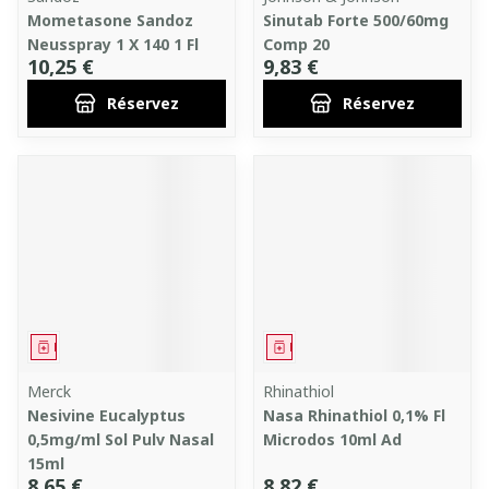
Mometasone Sandoz
Sinutab Forte 500/60mg
Neusspray 1 X 140 1 Fl
Comp 20
10,25 €
9,83 €
Réservez
Réservez
Médicament
Médicament
Merck
Rhinathiol
Nesivine Eucalyptus
Nasa Rhinathiol 0,1% Fl
0,5mg/ml Sol Pulv Nasal
Microdos 10ml Ad
15ml
8,65 €
8,82 €