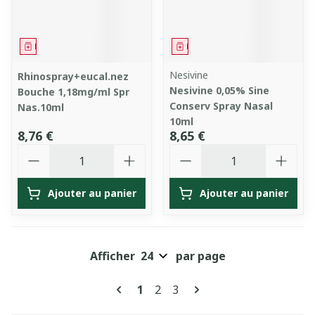
Médicament
Médicament
Nesivine
Rhinospray+eucal.nez
Nesivine 0,05% Sine
Bouche 1,18mg/ml Spr
Conserv Spray Nasal
Nas.10ml
10ml
8,76 €
8,65 €
Quantité
Quantité
Ajouter au panier
Ajouter au panier
Afficher
par page
Pages
Vous lisez actuellement la pag
Page
Page
1
2
3