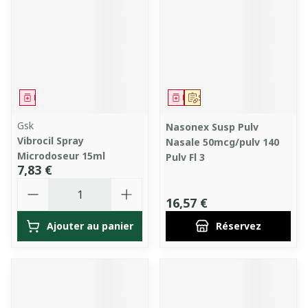
Médicament
Médicament
Sur prescription
Gsk
Nasonex Susp Pulv
Vibrocil Spray
Nasale 50mcg/pulv 140
Microdoseur 15ml
Pulv Fl 3
7,83 €
Quantité
16,57 €
Ajouter au panier
Réservez