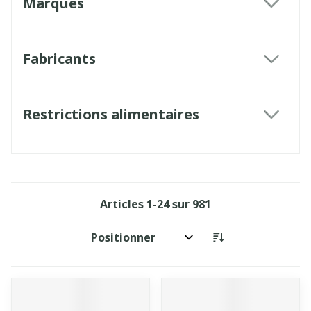
Marques
filter
Fabricants
filter
Restrictions alimentaires
filter
Articles
1
-
24
sur
981
Trier par: