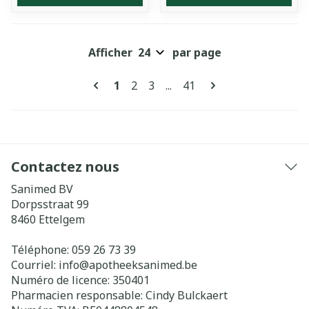
Afficher
par page
Pages
Vous lisez actuellement la page
Page
Page
Page
1
2
3
...
41
Contactez nous
Sanimed BV
Dorpsstraat 99
8460
Ettelgem
Téléphone:
059 26 73 39
Courriel:
info@
apotheeksanimed.be
Numéro de licence:
350401
Pharmacien responsable:
Cindy Bulckaert