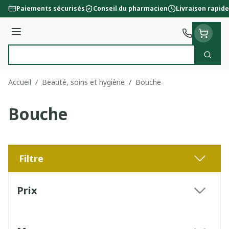
Aller au contenu
Paiements sécurisés
Conseil du pharmacien
Livraison rapide
Menu
Cherc
Rechercher
Accueil
/
Beauté, soins et hygiène
/
Bouche
Bouche
Filtre
Passer à la liste des produits
Prix
filter