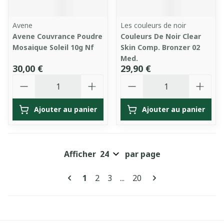
Avene
Les couleurs de noir
Avene Couvrance Poudre
Couleurs De Noir Clear
Mosaique Soleil 10g Nf
Skin Comp. Bronzer 02
Med.
30,00 €
29,90 €
Quantité
Quantité
Ajouter au panier
Ajouter au panier
Afficher
par page
Pages
Vous lisez actuellement la page
Page
Page
Page
1
2
3
...
20