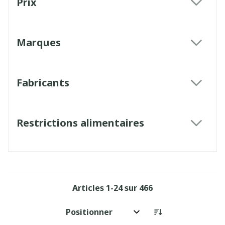
Prix
filter
Marques
filter
Fabricants
filter
Restrictions alimentaires
filter
Articles
1
-
24
sur
466
Trier par: