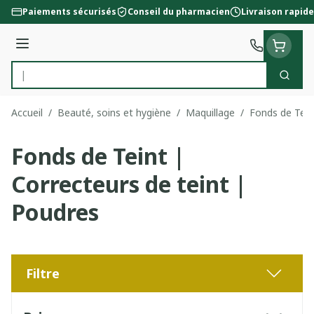
Aller au contenu
Paiements sécurisés
Conseil du pharmacien
Livraison rapide
Menu
Cherc
Rechercher
Accueil
/
Beauté, soins et hygiène
/
Maquillage
/
Fonds de Tein
Fonds de Teint |
Correcteurs de teint |
Poudres
Filtre
Passer à la liste des produits