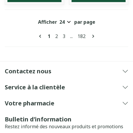
Afficher
par page
Pages
Vous lisez actuellement la page
Page
Page
Page
1
2
3
...
182
Contactez nous
Service à la clientèle
Votre pharmacie
Bulletin d’information
Restez informé des nouveaux produits et promotions