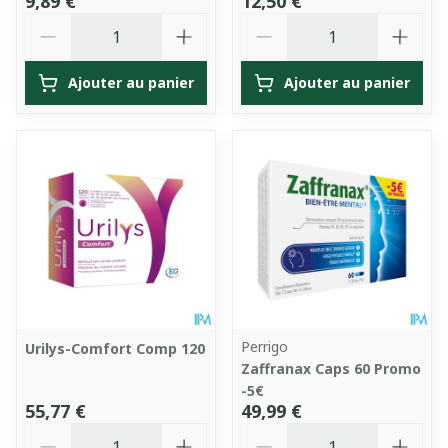
9,89 €
12,50 €
Quantité
Quantité
Ajouter au panier
Ajouter au panier
Perrigo
Urilys-Comfort Comp 120
Zaffranax Caps 60 Promo
-5€
55,77 €
49,99 €
Quantité
Quantité