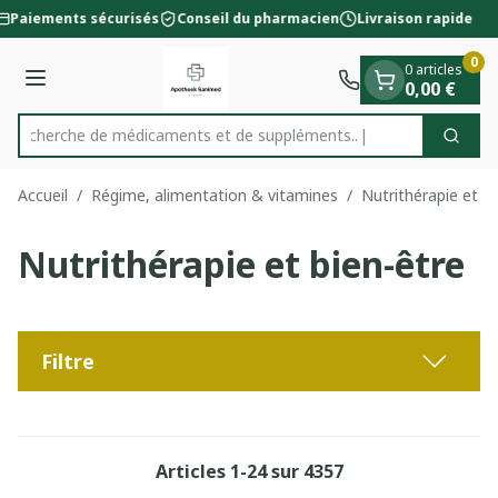
Diapositive 1 de 1
Aller au contenu
Paiements sécurisés
Conseil du pharmacien
Livraison rapide
0
0 articles
Menu
0,00 €
Recherche de médicaments
Cherc
Rechercher
Accueil
/
Régime, alimentation & vitamines
/
Nutrithérapie et bi
Nutrithérapie et bien-être
Filtre
Articles
1
-
24
sur
4357