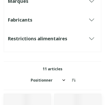
Marques
filter
Fabricants
filter
Restrictions alimentaires
filter
11
articles
Trier par: