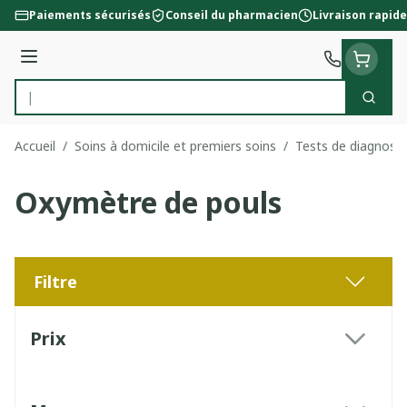
Aller au contenu
Paiements sécurisés
Conseil du pharmacien
Livraison rapide
Menu
Cherc
Rechercher
Accueil
/
Soins à domicile et premiers soins
/
Tests de diagnosti
Oxymètre de pouls
Filtre
Passer à la liste des produits
Prix
filter