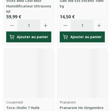
Vicks Mini Cool Mist
Oak Hle Ess Encens 10ml
Humidificateur Ultrasons
Eg
Nf
59,99 €
14,50 €
Quantité
Quantité
Ajouter au panier
Ajouter au panier
Covarmed
Pranarom
Toco-tholin 7 Huile
Pranarom He Gingembre