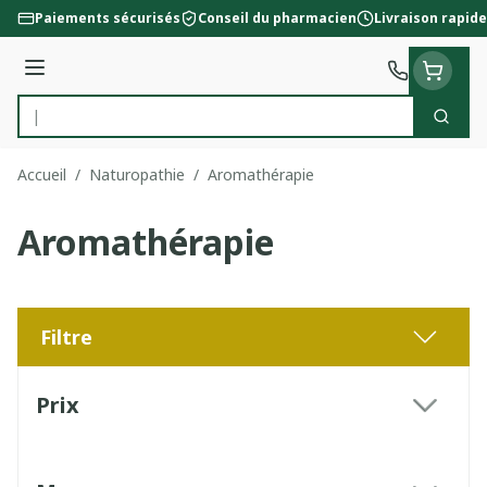
Aller au contenu
Paiements sécurisés
Conseil du pharmacien
Livraison rapide
Menu
Cherc
Rechercher
Accueil
/
Naturopathie
/
Aromathérapie
Aromathérapie
Filtre
Passer à la liste des produits
Prix
filter