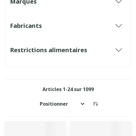
Marques
filter
Fabricants
filter
Restrictions alimentaires
filter
Articles
1
-
24
sur
1099
Trier par: