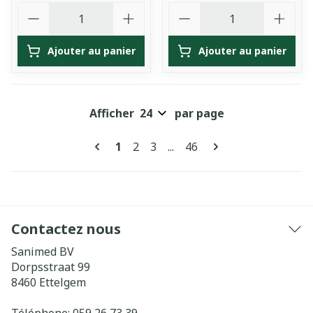
Quantité
Quantité
Ajouter au panier
Ajouter au panier
Afficher
par page
Pages
Vous lisez actuellement la page
Page
Page
Page
1
2
3
...
46
Contactez nous
Sanimed BV
Dorpsstraat 99
8460
Ettelgem