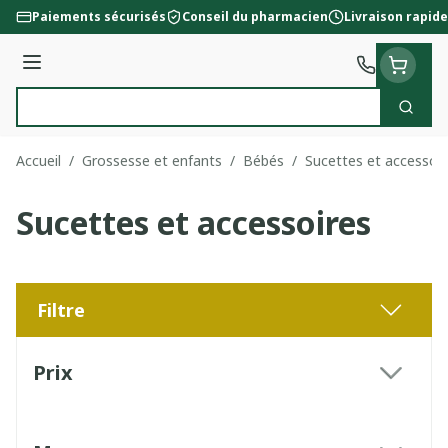
Aller au contenu
Paiements sécurisés
Conseil du pharmacien
Livraison rapide
Menu
Cherc
Rechercher
Accueil
/
Grossesse et enfants
/
Bébés
/
Sucettes et accessoir
Sucettes et accessoires
Filtre
Passer à la liste des produits
Prix
filter