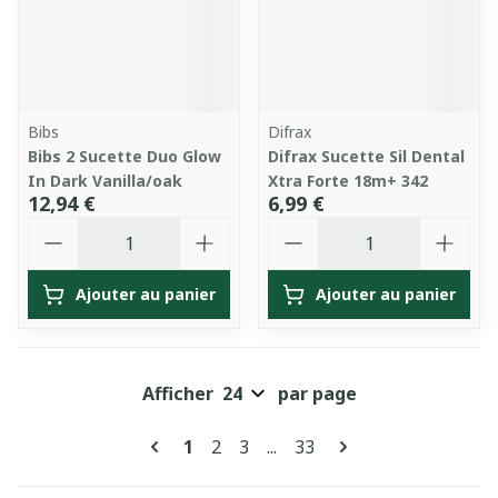
Bibs
Difrax
Bibs 2 Sucette Duo Glow
Difrax Sucette Sil Dental
In Dark Vanilla/oak
Xtra Forte 18m+ 342
12,94 €
6,99 €
Quantité
Quantité
Ajouter au panier
Ajouter au panier
Afficher
par page
Pages
Vous lisez actuellement la page
Page
Page
Page
1
2
3
...
33