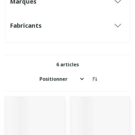
Marques
filter
Fabricants
filter
6
articles
Trier par: