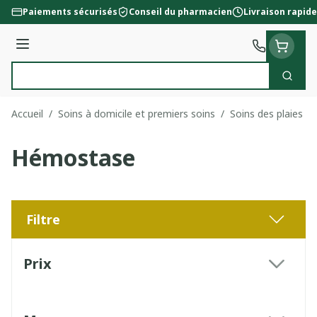
Aller au contenu
Paiements sécurisés
Conseil du pharmacien
Livraison rapide
Menu
Cherc
Rechercher
Accueil
/
Soins à domicile et premiers soins
/
Soins des plaies
/
Hémostase
Filtre
Passer à la liste des produits
Prix
filter