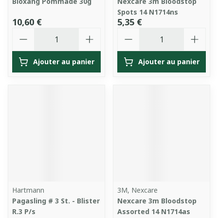
Bloxang Pommade 30g
Nexcare 3m Bloodstop
Spots 14 N1714ns
10,60 €
5,35 €
Quantité
Quantité
Ajouter au panier
Ajouter au panier
Hartmann
3M, Nexcare
Pagasling # 3 St. - Blister
Nexcare 3m Bloodstop
R.3 P/s
Assorted 14 N1714as