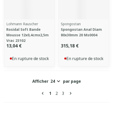
Lohmann Rauscher
Spongostan
Rosidal Soft Bande
Spongostan Anal Diam
Mousse 12x0,4cmx2,5m
80x30mm 20 Ms0004
Vrac 23102
13,04 €
315,18 €
En rupture de stock
En rupture de stock
Afficher
par page
Pages
Vous lisez actuellement la pag
Page
Page
1
2
3