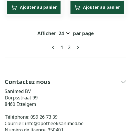
Ajouter au panier
Ajouter au panier
Afficher
par page
Pages
Vous lisez actuellement la pa
Page
1
2
Contactez nous
Sanimed BV
Dorpsstraat 99
8460
Ettelgem
Téléphone:
059 26 73 39
Courriel:
info@
apotheeksanimed.be
Numéro de licence:
350401