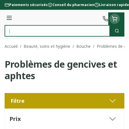
Aller au contenu
Paiements sécurisés
Conseil du pharmacien
Livraison rapide
Menu
Cherc
Rechercher
Accueil
/
Beauté, soins et hygiène
/
Bouche
/
Problèmes de gen
Problèmes de gencives et
aphtes
Filtre
Passer à la liste des produits
Prix
filter