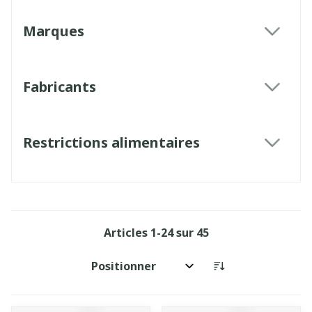
Marques
filter
Fabricants
filter
Restrictions alimentaires
filter
Articles
1
-
24
sur
45
Trier par: