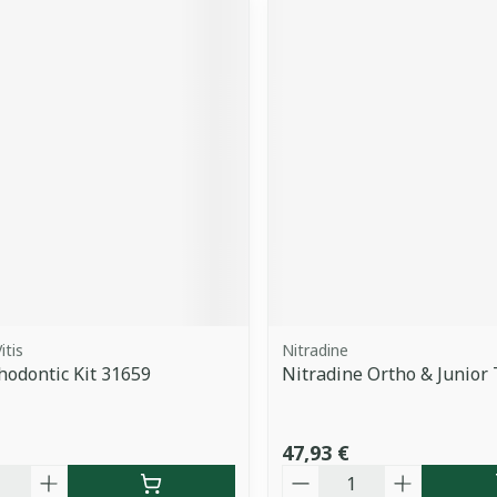
itis
Nitradine
thodontic Kit 31659
Nitradine Ortho & Junior 
47,93 €
é
Quantité