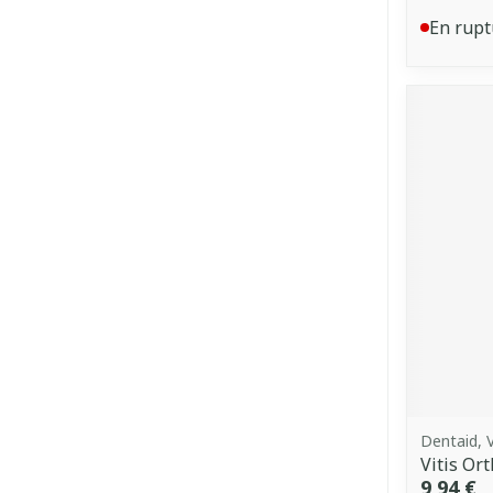
En rupt
Dentaid, V
Vitis Or
9,94 €