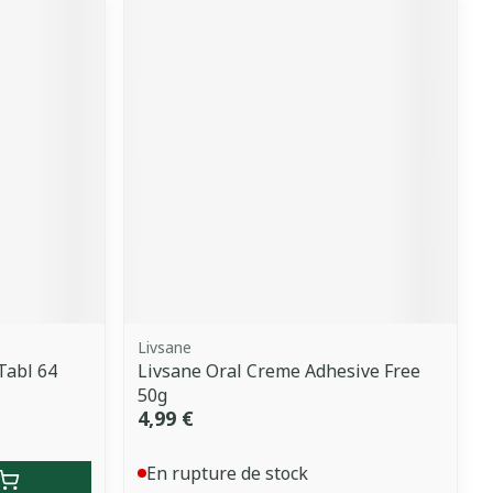
Livsane
Tabl 64
Livsane Oral Creme Adhesive Free
50g
4,99 €
En rupture de stock