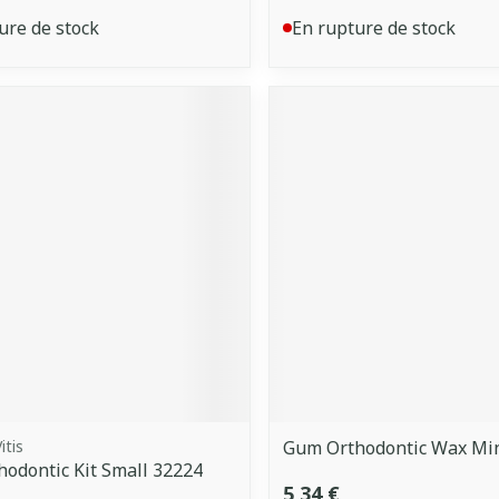
ure de stock
En rupture de stock
itis
Gum Orthodontic Wax Min
thodontic Kit Small 32224
5,34 €