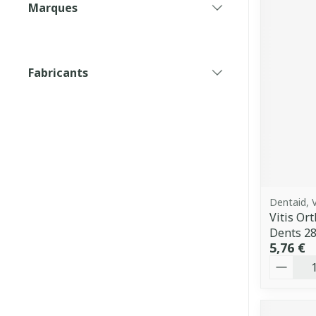
Marques
filter
Fabricants
filter
Dentaid, V
Vitis Or
Dents 2
5,76 €
Quantit