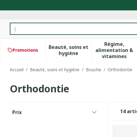
Aller au contenu
Rechercher
Régime,
Beauté, soins et
alimentation &
Promotions
Afficher le sous-menu pour 
Afficher 
hygiène
vitamines
Accueil
/
Beauté, soins et hygiène
/
Bouche
/
Orthodontie
Orthodontie
Passer à la liste des produits
14
arti
Prix
filter