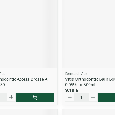
itis
Dentaid, Vitis
thodontic Access Brosse A
Vitis Orthodontic Bain B
880
0,05%cpc 500ml
9,19 €
é
Quantité