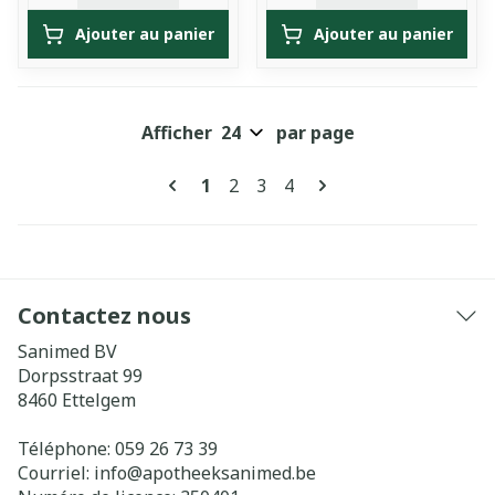
Ajouter au panier
Ajouter au panier
Afficher
par page
Pages
Vous lisez actuellement la page
Page
Page
Page
1
2
3
4
Contactez nous
Sanimed BV
Dorpsstraat 99
8460
Ettelgem
Téléphone:
059 26 73 39
Courriel:
info@
apotheeksanimed.be