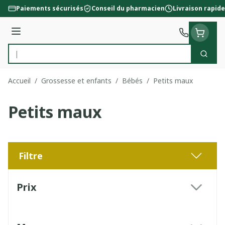
Aller au contenu
Paiements sécurisés
Conseil du pharmacien
Livraison rapide
Menu
Cherc
Rechercher
Accueil
/
Grossesse et enfants
/
Bébés
/
Petits maux
Petits maux
Filtre
Passer à la liste des produits
Prix
filter