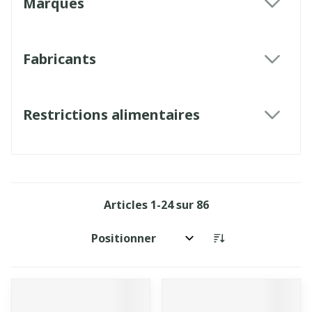
Marques
filter
Fabricants
filter
Restrictions alimentaires
filter
Articles
1
-
24
sur
86
Trier par: