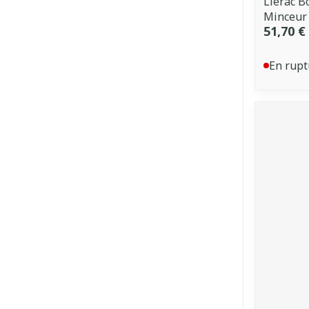
Lierac 
Minceur
51,70 €
En rupt