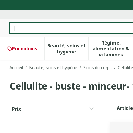
Aller au contenu
Rechercher
Régime,
Beauté, soins et
alimentation &
Promotions
Afficher le sous-menu pour 
Afficher 
hygiène
vitamines
Accueil
/
Beauté, soins et hygiène
/
Soins du corps
/
Cellulit
Cellulite - buste - minceur
Passer à la liste des produits
Articl
Prix
filter