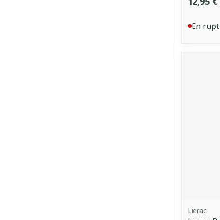
12,95 €
En rupt
Lierac