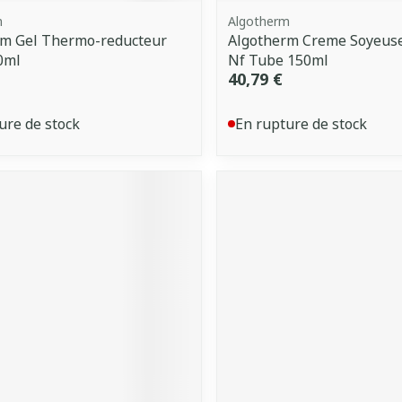
m
Algotherm
rm Gel Thermo-reducteur
Algotherm Creme Soyeus
0ml
Nf Tube 150ml
40,79 €
ure de stock
En rupture de stock