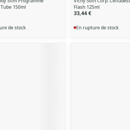
Body Slim Programme
Vichy Soin Corp. Cellude
 Tube 150ml
Flash 125ml
33,44 €
ure de stock
En rupture de stock