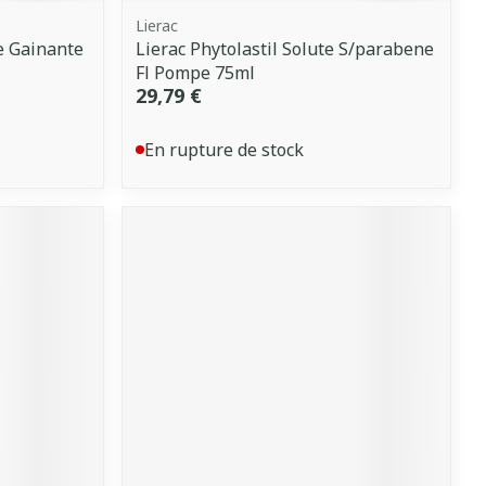
Lierac
e Gainante
Lierac Phytolastil Solute S/parabene
Fl Pompe 75ml
29,79 €
En rupture de stock