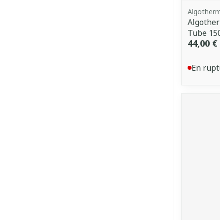
Algother
Algothe
Tube 15
44,00 €
En rupt