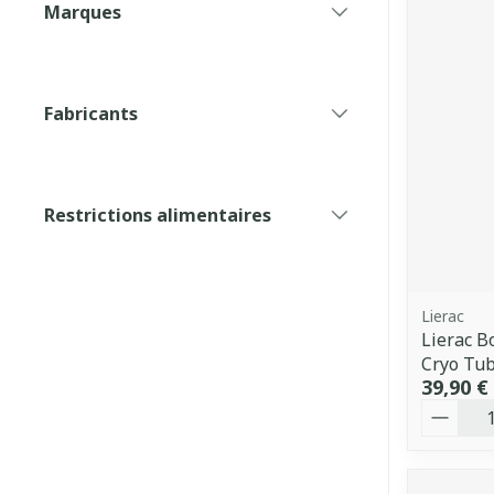
Marques
filter
Fabricants
filter
Restrictions alimentaires
filter
Lierac
Lierac B
Cryo Tu
39,90 €
Quantit