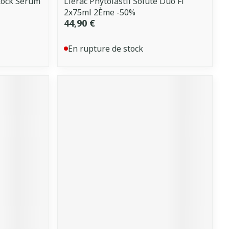
stock Serum
Lierac Phytolastil Solute Duo Fl
2x75ml 2Ème -50%
44,90 €
En rupture de stock