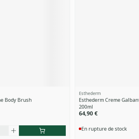
Esthederm
he Body Brush
Esthederm Creme Galban
200ml
64,90 €
é
En rupture de stock