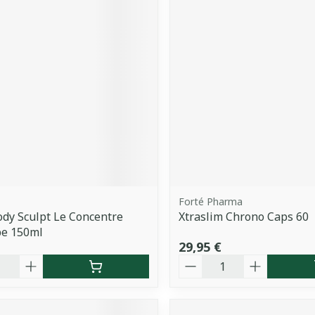
Forté Pharma
ody Sculpt Le Concentre
Xtraslim Chrono Caps 60
be 150ml
29,95 €
é
Quantité