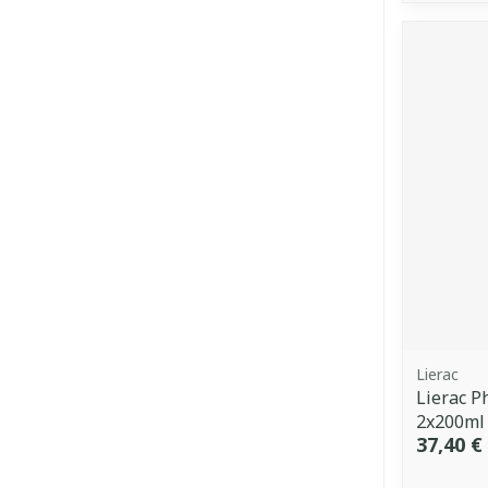
Lierac
Lierac P
2x200ml
37,40 €